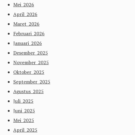
Mei 2026
April 2026
Maret 2026
Februari 2026
Januari 2026
Desember 2025
November 2025
Oktober 2025
September 2025
Agustus 2025
Juli 2025
Juni 2025
Mei 2025
April 2025