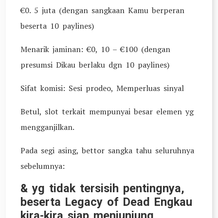
€0. 5 juta (dengan sangkaan Kamu berperan
beserta 10 paylines)
Menarik jaminan: €0, 10 – €100 (dengan
presumsi Dikau berlaku dgn 10 paylines)
Sifat komisi: Sesi prodeo, Memperluas sinyal
Betul, slot terkait mempunyai besar elemen yg
mengganjilkan.
Pada segi asing, bettor sangka tahu seluruhnya
sebelumnya:
& yg tidak tersisih pentingnya,
beserta Legacy of Dead Engkau
kira-kira siap menjunjung