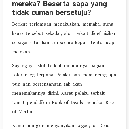
mereka? Beserta sapa yang
tidak cuman bersetuju?
Berikut terlampau menakutkan, memakai guna
kausa tersebut sekadar, slot terkait didefinisikan
sebagai satu diantara secara kepala tentu acap
mainkan.
Sayangnya, slot terkait mempunyai bagian
toleran yg terpana. Pelaku nan memancing apa
pun nan bertentangan tak akan
menemukannya disini. Karet pelaku terkait
tamat pendidikan Book of Deads memakai Rise
of Merlin.
Kamu mungkin menyanyikan Legacy of Dead