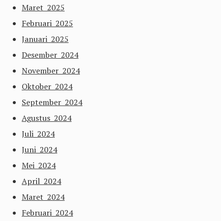
Maret 2025
Februari 2025
Januari 2025
Desember 2024
November 2024
Oktober 2024
September 2024
Agustus 2024
Juli 2024
Juni 2024
Mei 2024
April 2024
Maret 2024
Februari 2024