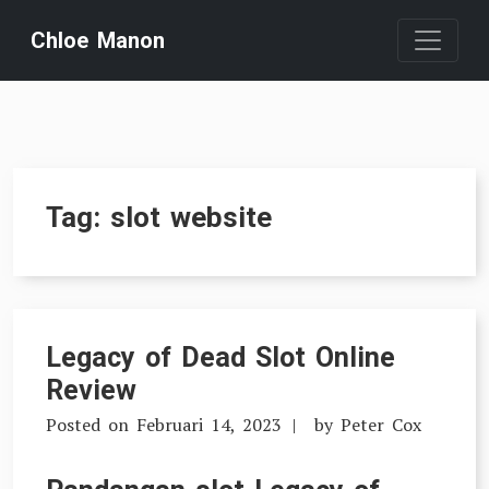
Skip
Chloe Manon
to
content
Tag:
slot website
Legacy of Dead Slot Online
Review
Posted on
Februari 14, 2023
by
Peter Cox