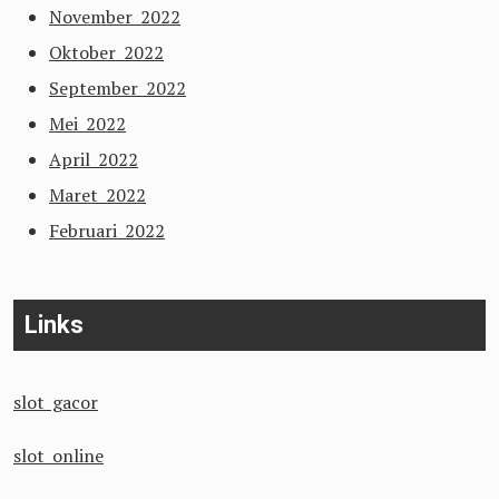
November 2022
Oktober 2022
September 2022
Mei 2022
April 2022
Maret 2022
Februari 2022
Links
slot gacor
slot online