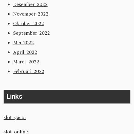
Desember 2022
November 2022
Oktober 2022
September 2022
Mei 2022
April 2022
Maret 2022
Februari 2022
Links
slot gacor
slot online