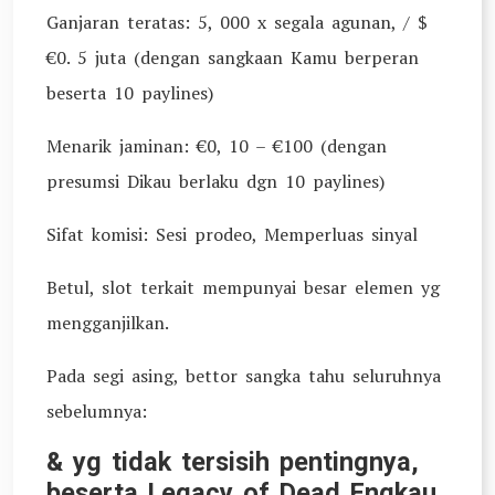
Ganjaran teratas: 5, 000 x segala agunan, / $
€0. 5 juta (dengan sangkaan Kamu berperan
beserta 10 paylines)
Menarik jaminan: €0, 10 – €100 (dengan
presumsi Dikau berlaku dgn 10 paylines)
Sifat komisi: Sesi prodeo, Memperluas sinyal
Betul, slot terkait mempunyai besar elemen yg
mengganjilkan.
Pada segi asing, bettor sangka tahu seluruhnya
sebelumnya:
& yg tidak tersisih pentingnya,
beserta Legacy of Dead Engkau