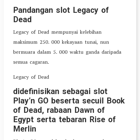
Pandangan slot Legacy of
Dead
Legacy of Dead mempunyai kelebihan
maksimum 250. 000 kekayaan tunai, nun
bermuara dalam 5. 000 waktu ganda daripada
semua cagaran.
Legacy of Dead
didefinisikan sebagai slot
Play’n GO beserta secuil Book
of Dead, rabaan Dawn of
Egypt serta tebaran Rise of
Merlin