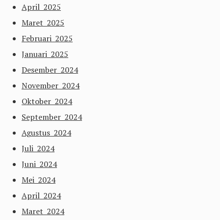
April 2025
Maret 2025
Februari 2025
Januari 2025
Desember 2024
November 2024
Oktober 2024
September 2024
Agustus 2024
Juli 2024
Juni 2024
Mei 2024
April 2024
Maret 2024