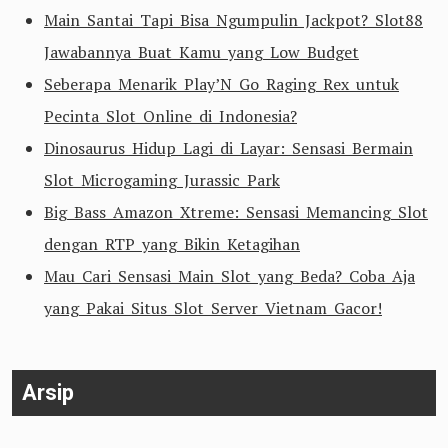
Main Santai Tapi Bisa Ngumpulin Jackpot? Slot88
Jawabannya Buat Kamu yang Low Budget
Seberapa Menarik Play’N Go Raging Rex untuk
Pecinta Slot Online di Indonesia?
Dinosaurus Hidup Lagi di Layar: Sensasi Bermain
Slot Microgaming Jurassic Park
Big Bass Amazon Xtreme: Sensasi Memancing Slot
dengan RTP yang Bikin Ketagihan
Mau Cari Sensasi Main Slot yang Beda? Coba Aja
yang Pakai Situs Slot Server Vietnam Gacor!
Arsip