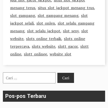
judi slot gacor jackpot
,
situs slot jackpot
menang terus
,
situs slot jackpot menang trus
,
slot gampang
,
slot gampang menang
,
slot
jackpot selali
,
slot onlen
,
slot selalu gampang
menang
,
slot selalu jackpot
,
slot sexy
,
slot
website
,
slots online terbaik
,
slots online
terpercaya
,
slots website
,
slott gacor
,
slott
online
,
slott onlinee
,
website slot
Cari
untuk:
Pos-pos Terbaru