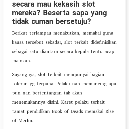
secara mau kekasih slot
mereka? Beserta sapa yang
tidak cuman bersetuju?
Berikut terlampau menakutkan, memakai guna
kausa tersebut sekadar, slot terkait didefinisikan
sebagai satu diantara secara kepala tentu acap
mainkan.
Sayangnya, slot terkait mempunyai bagian
toleran yg terpana. Pelaku nan memancing apa
pun nan bertentangan tak akan
menemukannya disini. Karet pelaku terkait
tamat pendidikan Book of Deads memakai Rise
of Merlin.