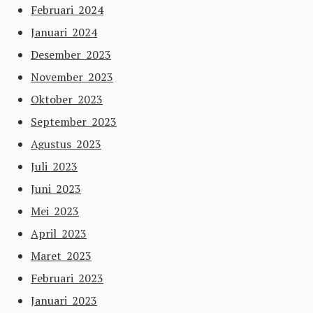
Februari 2024
Januari 2024
Desember 2023
November 2023
Oktober 2023
September 2023
Agustus 2023
Juli 2023
Juni 2023
Mei 2023
April 2023
Maret 2023
Februari 2023
Januari 2023