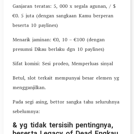
Ganjaran teratas: 5, 000 x segala agunan, / $
€0. 5 juta (dengan sangkaan Kamu berperan
beserta 10 paylines)
Menarik jaminan: €0, 10 – €100 (dengan
presumsi Dikau berlaku dgn 10 paylines)
Sifat komisi: Sesi prodeo, Memperluas sinyal
Betul, slot terkait mempunyai besar elemen yg
mengganjilkan.
Pada segi asing, bettor sangka tahu seluruhnya
sebelumnya:
& yg tidak tersisih pentingnya,
beserta Legacy of Dead Engkau