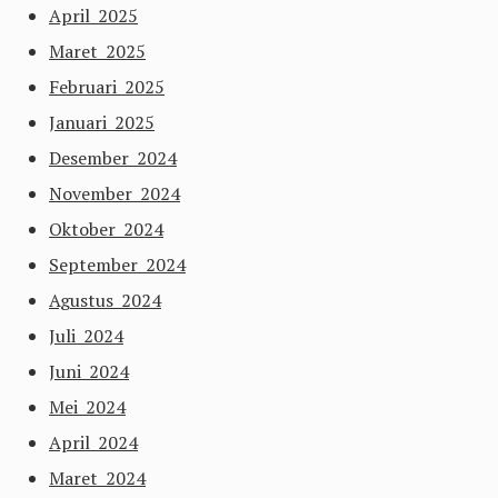
April 2025
Maret 2025
Februari 2025
Januari 2025
Desember 2024
November 2024
Oktober 2024
September 2024
Agustus 2024
Juli 2024
Juni 2024
Mei 2024
April 2024
Maret 2024