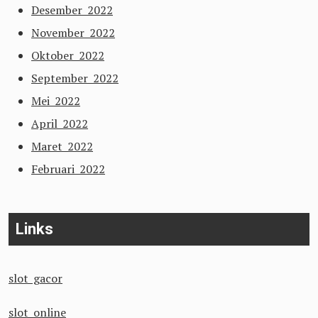
Desember 2022
November 2022
Oktober 2022
September 2022
Mei 2022
April 2022
Maret 2022
Februari 2022
Links
slot gacor
slot online