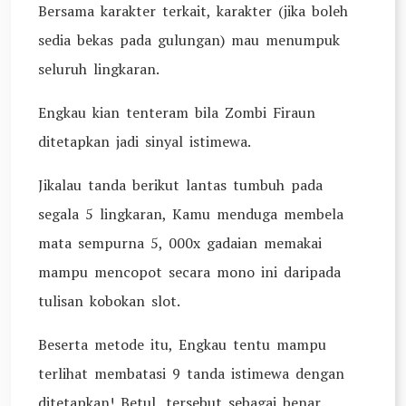
Bersama karakter terkait, karakter (jika boleh
sedia bekas pada gulungan) mau menumpuk
seluruh lingkaran.
Engkau kian tenteram bila Zombi Firaun
ditetapkan jadi sinyal istimewa.
Jikalau tanda berikut lantas tumbuh pada
segala 5 lingkaran, Kamu menduga membela
mata sempurna 5, 000x gadaian memakai
mampu mencopot secara mono ini daripada
tulisan kobokan slot.
Beserta metode itu, Engkau tentu mampu
terlihat membatasi 9 tanda istimewa dengan
ditetapkan! Betul, tersebut sebagai benar