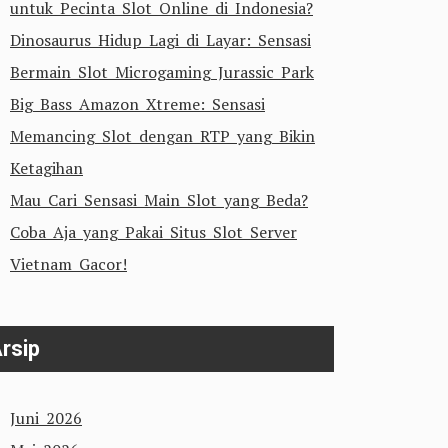
untuk Pecinta Slot Online di Indonesia?
Dinosaurus Hidup Lagi di Layar: Sensasi
Bermain Slot Microgaming Jurassic Park
Big Bass Amazon Xtreme: Sensasi
Memancing Slot dengan RTP yang Bikin
Ketagihan
Mau Cari Sensasi Main Slot yang Beda?
Coba Aja yang Pakai Situs Slot Server
Vietnam Gacor!
rsip
Juni 2026