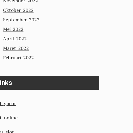
November 2022
Oktober 2022
September 2022
Mei 2022
April 2022
Maret 2022
Februari 2022
inks
ot gacor
ot online
us slot