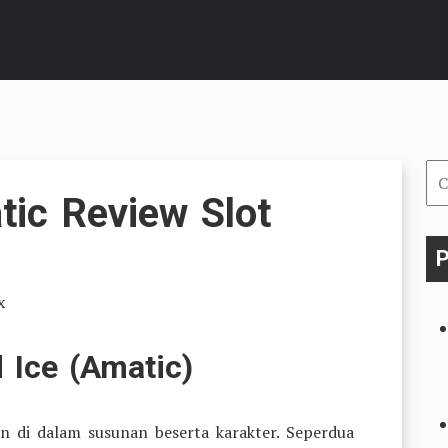
Car
tic Review Slot
un
P
x
d Ice (Amatic)
an di dalam susunan beserta karakter. Seperdua