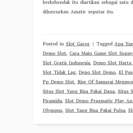
berkehendak itu diartikan sebagai satu
diluncurkan Amatic seputar itu.
Posted in
Slot Gacor
Tagged
Apa Yan
Demo Slot
,
Cara Main Game Slot Supa
Slot Gratis Indonesia
,
Demo Slot Harta
Slot Tidak Lag
,
Depo Slot Demo
,
El Pa
Pp Demo Slot
,
Rise Of Samurai Megawa
Situs Slot Yang Bisa Pakai Dana
,
Situs 
Piramida
,
Slot Demo Pragmatic Play An
Olympus
,
Slot Yang Bisa Pakai Pulsa
,
Sl