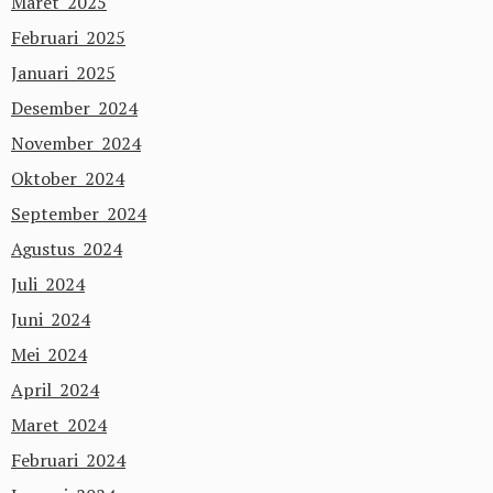
Maret 2025
Februari 2025
Januari 2025
Desember 2024
November 2024
Oktober 2024
September 2024
Agustus 2024
Juli 2024
Juni 2024
Mei 2024
April 2024
Maret 2024
Februari 2024