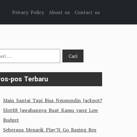
Privacy Policy
About us
Contact us
i
tuk:
os-pos Terbaru
Main Santai Tapi Bisa Ngumpulin Jackpot?
Slot88 Jawabannya Buat Kamu yang Low
Budget
Seberapa Menarik Play’N Go Raging Rex