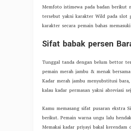
Memfoto istimewa pada badan berikut m
tersebut yakni karakter Wild pada slot
karakter secara pemain bahas memasuki
Sifat babak persen Bar
Tunggal tanda dengan belum bettor ten
pemain merah jambu & menak bersama se
Kadar merah jambu menyubstitusi bara, 
kalau kadar permasan yakni abreviasi sej
Kamu memasang sifat pusaran ekstra S
berikut. Pemain warna ungu lalu henda
Memakai kadar priyayi bakal kerendam