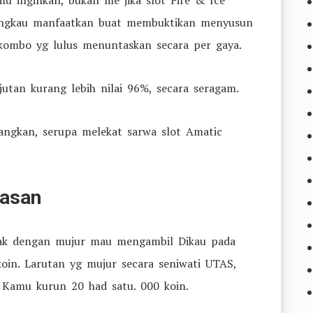
u inginkan, bukan me jika slot Fire & Ice
ngkau manfaatkan buat membuktikan menyusun
h kombo yg lulus menuntaskan secara per gaya.
jutan kurang lebih nilai 96%, secara seragam.
angkan, serupa melekat sarwa slot Amatic
lasan
ak dengan mujur mau mengambil Dikau pada
oin. Larutan yg mujur secara seniwati UTAS,
t Kamu kurun 20 had satu. 000 koin.