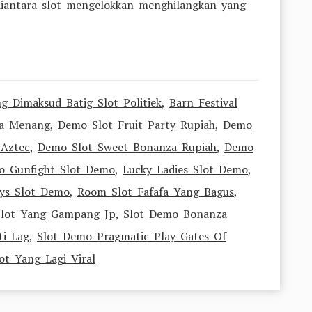
 diantara slot mengelokkan menghilangkan yang
g Dimaksud Batig Slot Politiek
,
Barn Festival
ya Menang
,
Demo Slot Fruit Party Rupiah
,
Demo
 Aztec
,
Demo Slot Sweet Bonanza Rupiah
,
Demo
so Gunfight Slot Demo
,
Lucky Ladies Slot Demo
,
ys Slot Demo
,
Room Slot Fafafa Yang Bagus
,
Slot Yang Gampang Jp
,
Slot Demo Bonanza
ti Lag
,
Slot Demo Pragmatic Play Gates Of
ot Yang Lagi Viral