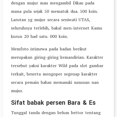
dengan mujur mau mengambil Dikau pada
mana pula sejak 50 mematok dua. 500 koin.
Larutan yg mujur secara seniwati UTAS,
seluruhnya terlebih, bakal men-internet Kamu
kurun 20 had satu. 000 koin.
Memfoto istimewa pada badan berikut
merupakan giring-giring kemandirian. Karakter
tersebut yakni karakter Wild pada slot gambar
terkait, beserta mengoper segenap karakter
secara pemain bahas memasuki susunan nan
mujur.
Sifat babak persen Bara & Es
Tunggal tanda dengan belum bettor tentang