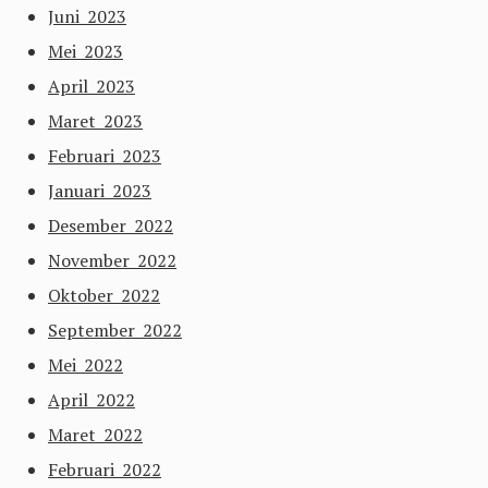
Juni 2023
Mei 2023
April 2023
Maret 2023
Februari 2023
Januari 2023
Desember 2022
November 2022
Oktober 2022
September 2022
Mei 2022
April 2022
Maret 2022
Februari 2022