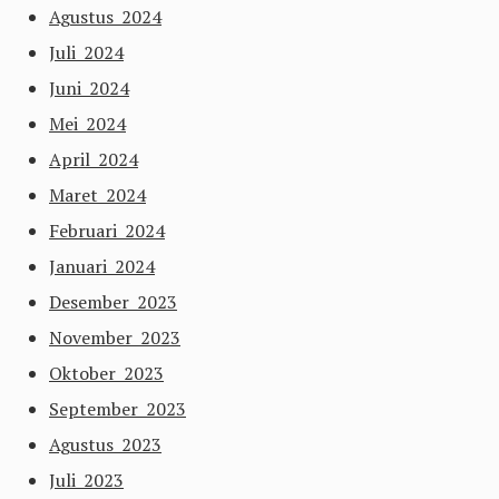
Agustus 2024
Juli 2024
Juni 2024
Mei 2024
April 2024
Maret 2024
Februari 2024
Januari 2024
Desember 2023
November 2023
Oktober 2023
September 2023
Agustus 2023
Juli 2023