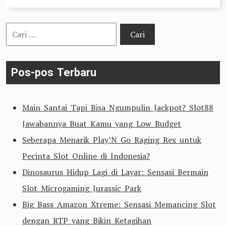
Cari
untuk:
Pos-pos Terbaru
Main Santai Tapi Bisa Ngumpulin Jackpot? Slot88
Jawabannya Buat Kamu yang Low Budget
Seberapa Menarik Play’N Go Raging Rex untuk
Pecinta Slot Online di Indonesia?
Dinosaurus Hidup Lagi di Layar: Sensasi Bermain
Slot Microgaming Jurassic Park
Big Bass Amazon Xtreme: Sensasi Memancing Slot
dengan RTP yang Bikin Ketagihan