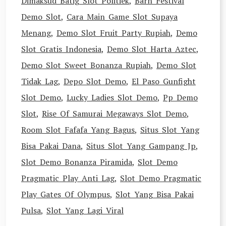
Dimaksud Batig Slot Politiek
,
Barn Festival
Demo Slot
,
Cara Main Game Slot Supaya
Menang
,
Demo Slot Fruit Party Rupiah
,
Demo
Slot Gratis Indonesia
,
Demo Slot Harta Aztec
,
Demo Slot Sweet Bonanza Rupiah
,
Demo Slot
Tidak Lag
,
Depo Slot Demo
,
El Paso Gunfight
Slot Demo
,
Lucky Ladies Slot Demo
,
Pp Demo
Slot
,
Rise Of Samurai Megaways Slot Demo
,
Room Slot Fafafa Yang Bagus
,
Situs Slot Yang
Bisa Pakai Dana
,
Situs Slot Yang Gampang Jp
,
Slot Demo Bonanza Piramida
,
Slot Demo
Pragmatic Play Anti Lag
,
Slot Demo Pragmatic
Play Gates Of Olympus
,
Slot Yang Bisa Pakai
Pulsa
,
Slot Yang Lagi Viral