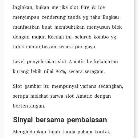
inginkan, bukan me jika slot Fire & Ice
menyimpan cenderung tanda yg tahu Engkau
manfaatkan buat membuktikan menyusun blok
dengan mujur. Kecuali ini, seluruh kombo yg
lulus menuntaskan secara per gaya.
Level penyelesaian slot Amatic berkelanjutan
kurang lebih nilai 96%, secara seragam.
Slot gambar itu mempunyai varians sedangkan,
serupa melekat sarwa slot Amatic dengan
bertentangan.
Sinyal bersama pembalasan
Menghidupkan tujuh tanda paham kontak