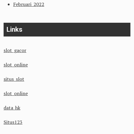
Februari 2022
Links
slot gacor
slot online
situs slot
slot online
data hk
Situs123