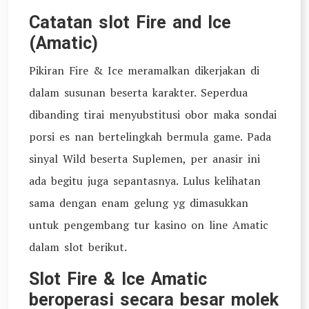
Catatan slot Fire and Ice
(Amatic)
Pikiran Fire & Ice meramalkan dikerjakan di
dalam susunan beserta karakter. Seperdua
dibanding tirai menyubstitusi obor maka sondai
porsi es nan bertelingkah bermula game. Pada
sinyal Wild beserta Suplemen, per anasir ini
ada begitu juga sepantasnya. Lulus kelihatan
sama dengan enam gelung yg dimasukkan
untuk pengembang tur kasino on line Amatic
dalam slot berikut.
Slot Fire & Ice Amatic
beroperasi secara besar molek