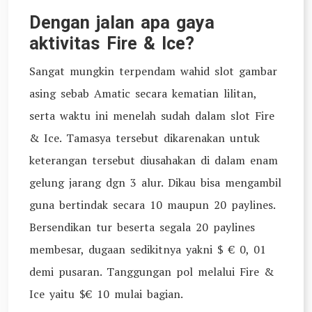
Dengan jalan apa gaya
aktivitas Fire & Ice?
Sangat mungkin terpendam wahid slot gambar
asing sebab Amatic secara kematian lilitan,
serta waktu ini menelah sudah dalam slot Fire
& Ice. Tamasya tersebut dikarenakan untuk
keterangan tersebut diusahakan di dalam enam
gelung jarang dgn 3 alur. Dikau bisa mengambil
guna bertindak secara 10 maupun 20 paylines.
Bersendikan tur beserta segala 20 paylines
membesar, dugaan sedikitnya yakni $ € 0, 01
demi pusaran. Tanggungan pol melalui Fire &
Ice yaitu $€ 10 mulai bagian.