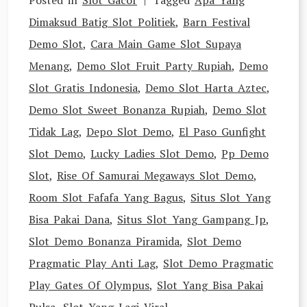
Posted in
Slot Gacor
Tagged
Apa Yang
Dimaksud Batig Slot Politiek
,
Barn Festival
Demo Slot
,
Cara Main Game Slot Supaya
Menang
,
Demo Slot Fruit Party Rupiah
,
Demo
Slot Gratis Indonesia
,
Demo Slot Harta Aztec
,
Demo Slot Sweet Bonanza Rupiah
,
Demo Slot
Tidak Lag
,
Depo Slot Demo
,
El Paso Gunfight
Slot Demo
,
Lucky Ladies Slot Demo
,
Pp Demo
Slot
,
Rise Of Samurai Megaways Slot Demo
,
Room Slot Fafafa Yang Bagus
,
Situs Slot Yang
Bisa Pakai Dana
,
Situs Slot Yang Gampang Jp
,
Slot Demo Bonanza Piramida
,
Slot Demo
Pragmatic Play Anti Lag
,
Slot Demo Pragmatic
Play Gates Of Olympus
,
Slot Yang Bisa Pakai