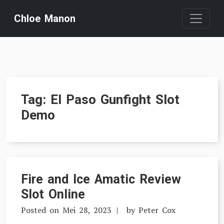
Skip
Chloe Manon
to
content
Tag:
El Paso Gunfight Slot
Demo
Fire and Ice Amatic Review
Slot Online
Posted on
Mei 28, 2023
by
Peter Cox