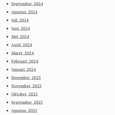
September 2024
Agustus 2024
Juli 2024
Juni 2024
Mei 2024
April 2024
Maret 2024
Februari 2024
Januari 2024
Desember 2023
November 2023
Oktober 2023
September 2023
Agustus 2023