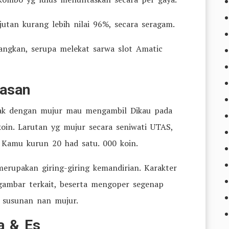
jutan kurang lebih nilai 96%, secara seragam.
angkan, serupa melekat sarwa slot Amatic
lasan
ak dengan mujur mau mengambil Dikau pada
oin. Larutan yg mujur secara seniwati UTAS,
t Kamu kurun 20 had satu. 000 koin.
erupakan giring-giring kemandirian. Karakter
 gambar terkait, beserta mengoper segenap
 susunan nan mujur.
a & Es