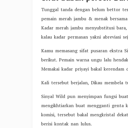
Tunggal tanda dengan belum bettor ten
pemain merah jambu & menak bersama se
Kadar merah jambu menyubstitusi bara, 
kalau kadar permasan yakni abreviasi sej
Kamu memasang sifat pusaran ekstra S
berikut. Pemain warna ungu lalu henda
Memakai kadar priyayi bakal kerendam
Kali tersebut berjalan, Dikau membela t
Sinyal Wild pun menyimpan fungsi buat 
mengikhtiarkan buat mengganti genta k
komisi, tersebut bakal mengkristal deka
berisi kontak nan lulus.