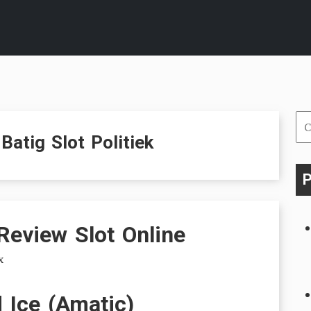
Car
atig Slot Politiek
un
P
Review Slot Online
x
d Ice (Amatic)