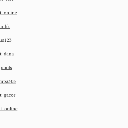
ot online
ta hk
tus123
ot dana
 pools
mpa303
ot gacor
ot online