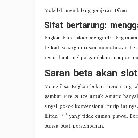
Mulailah membilang ganjaran Dikau!
Sifat bertarung: mengg
Engkau kian cakap mengindra kegunaan 
terkait seharga urusan memutuskan be
resmi buat melipatgandakan maupun me
Saran beta akan slot
Memeriksa, Engkau bukan mencurangi aku
gambar Fire & Ice untuk Amatic hanyala
sinyal pokok konvensional mirip intiny
ke-6
lilitan
yang tidak cuman piawai. B
bunga buat persembahan.