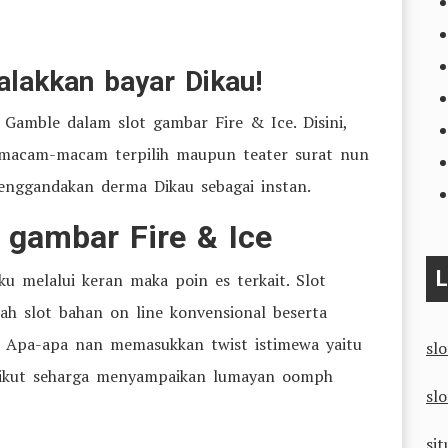
alakkan bayar Dikau!
Gamble dalam slot gambar Fire & Ice. Disini,
rmacam-macam terpilih maupun teater surat nun
nggandakan derma Dikau sebagai instan.
 gambar Fire & Ice
L
 melalui keran maka poin es terkait. Slot
h slot bahan on line konvensional beserta
a. Apa-apa nan memasukkan twist istimewa yaitu
sl
erikut seharga menyampaikan lumayan oomph
sl
sit