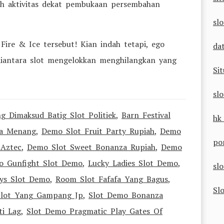
 aktivitas dekat pembukaan persembahan
sl
 Fire & Ice tersebut! Kian indah tetapi, ego
da
 diantara slot mengelokkan menghilangkan yang
Si
sl
g Dimaksud Batig Slot Politiek
,
Barn Festival
hk
ya Menang
,
Demo Slot Fruit Party Rupiah
,
Demo
po
 Aztec
,
Demo Slot Sweet Bonanza Rupiah
,
Demo
so Gunfight Slot Demo
,
Lucky Ladies Slot Demo
,
sl
ys Slot Demo
,
Room Slot Fafafa Yang Bagus
,
Sl
Slot Yang Gampang Jp
,
Slot Demo Bonanza
ti Lag
,
Slot Demo Pragmatic Play Gates Of