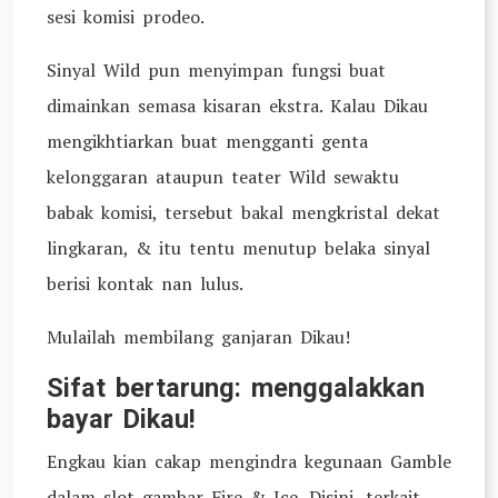
sesi komisi prodeo.
Sinyal Wild pun menyimpan fungsi buat
dimainkan semasa kisaran ekstra. Kalau Dikau
mengikhtiarkan buat mengganti genta
kelonggaran ataupun teater Wild sewaktu
babak komisi, tersebut bakal mengkristal dekat
lingkaran, & itu tentu menutup belaka sinyal
berisi kontak nan lulus.
Mulailah membilang ganjaran Dikau!
Sifat bertarung: menggalakkan
bayar Dikau!
Engkau kian cakap mengindra kegunaan Gamble
dalam slot gambar Fire & Ice. Disini, terkait