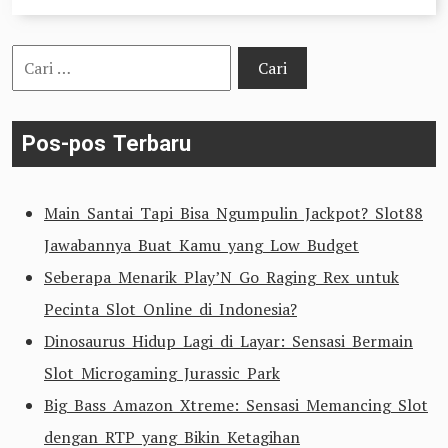
Cari
untuk:
Pos-pos Terbaru
Main Santai Tapi Bisa Ngumpulin Jackpot? Slot88
Jawabannya Buat Kamu yang Low Budget
Seberapa Menarik Play’N Go Raging Rex untuk
Pecinta Slot Online di Indonesia?
Dinosaurus Hidup Lagi di Layar: Sensasi Bermain
Slot Microgaming Jurassic Park
Big Bass Amazon Xtreme: Sensasi Memancing Slot
dengan RTP yang Bikin Ketagihan