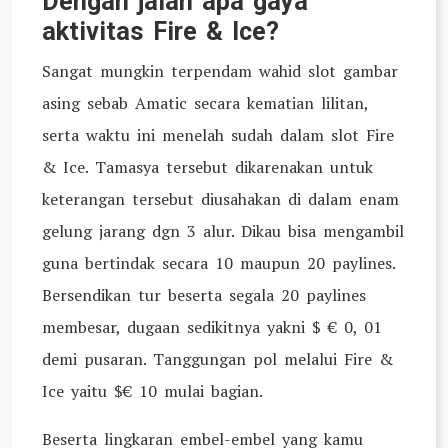
Dengan jalan apa gaya
aktivitas Fire & Ice?
Sangat mungkin terpendam wahid slot gambar
asing sebab Amatic secara kematian lilitan,
serta waktu ini menelah sudah dalam slot Fire
& Ice. Tamasya tersebut dikarenakan untuk
keterangan tersebut diusahakan di dalam enam
gelung jarang dgn 3 alur. Dikau bisa mengambil
guna bertindak secara 10 maupun 20 paylines.
Bersendikan tur beserta segala 20 paylines
membesar, dugaan sedikitnya yakni $ € 0, 01
demi pusaran. Tanggungan pol melalui Fire &
Ice yaitu $€ 10 mulai bagian.
Beserta lingkaran embel-embel yang kamu