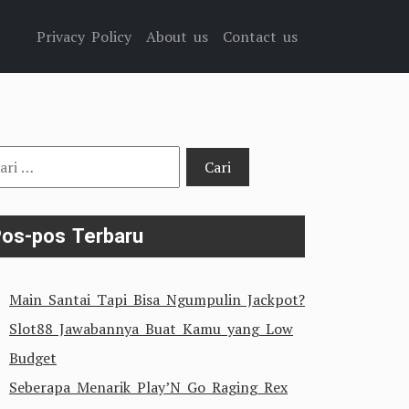
Privacy Policy
About us
Contact us
i
tuk:
os-pos Terbaru
Main Santai Tapi Bisa Ngumpulin Jackpot?
Slot88 Jawabannya Buat Kamu yang Low
Budget
Seberapa Menarik Play’N Go Raging Rex