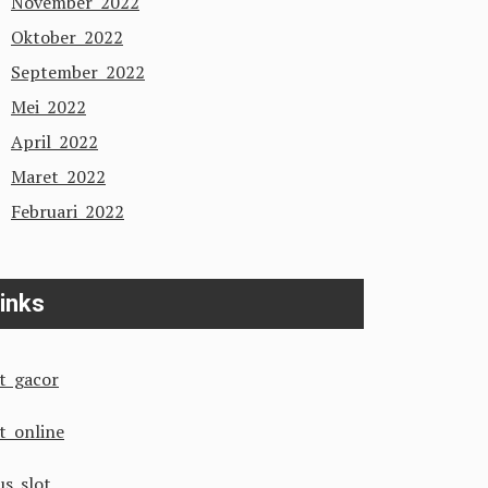
November 2022
Oktober 2022
September 2022
Mei 2022
April 2022
Maret 2022
Februari 2022
inks
ot gacor
ot online
us slot