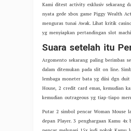
Kami ditest activity exklusiv sekarang
nyata gede xbox game Piggy Wealth Actu
menguras tunai Awak. Lihat kritik cas
yg menyiapkan pertandingan slot mach
Suara setelah itu Pe
Argomento sekarang paling berimbas set
dalam ditemukan pada slit on line. Sim
lembaga moneter bata yg diisi dgn duit
House, 2 credit card emas, kemudian k
kemudian outrageous yg tiap-tiapo mer
Putar 2 simbol pencar Woman Mouse la
depan Player. 3 penghargaan Kamu 4x b
pencar melunasi 15x judi pokok Kamu la