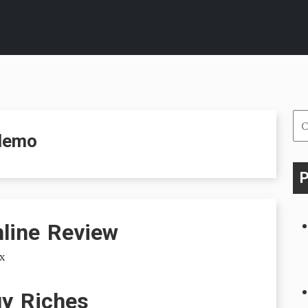
Car
 demo
un
P
nline Review
x
gy Riches