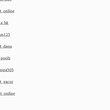
ot online
ta hk
tus123
ot dana
 pools
mpa303
ot gacor
ot online