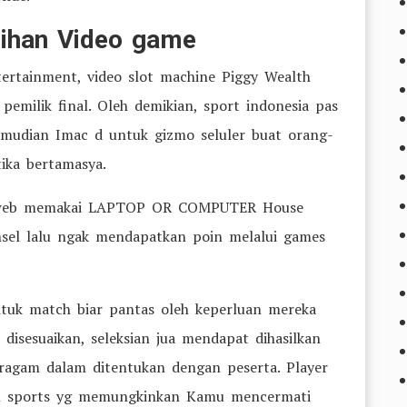
ilihan Video game
ertainment, video slot machine Piggy Wealth
emilik final. Oleh demikian, sport indonesia pas
mudian Imac d untuk gizmo seluler buat orang-
ika bertamasya.
e web memakai LAPTOP OR COMPUTER House
sel lalu ngak mendapatkan poin melalui games
tuk match biar pantas oleh keperluan mereka
 disesuaikan, seleksian jua mendapat dihasilkan
ragam dalam ditentukan dengan peserta. Player
on sports yg memungkinkan Kamu mencermati