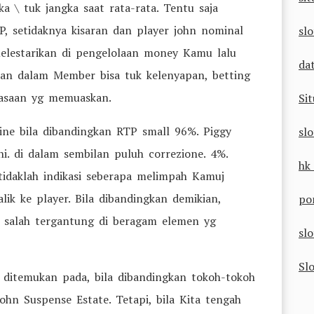
a \ tuk jangka saat rata-rata. Tentu saja
P, setidaknya kisaran dan player john nominal
sl
elestarikan di pengelolaan money Kamu lalu
da
an dalam Member bisa tuk kelenyapan, betting
iasaan yg memuaskan.
Si
ne bila dibandingkan RTP small 96%. Piggy
sl
i. di dalam sembilan puluh correzione. 4%.
hk
idaklah indikasi seberapa melimpah Kamuj
ik ke player. Bila dibandingkan demikian,
po
 salah tergantung di beragam elemen yg
sl
Sl
. ditemukan pada, bila dibandingkan tokoh-tokoh
ohn Suspense Estate. Tetapi, bila Kita tengah