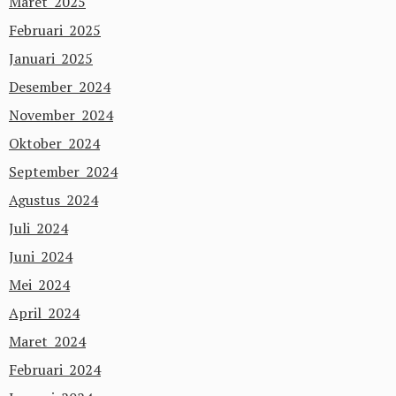
Maret 2025
Februari 2025
Januari 2025
Desember 2024
November 2024
Oktober 2024
September 2024
Agustus 2024
Juli 2024
Juni 2024
Mei 2024
April 2024
Maret 2024
Februari 2024