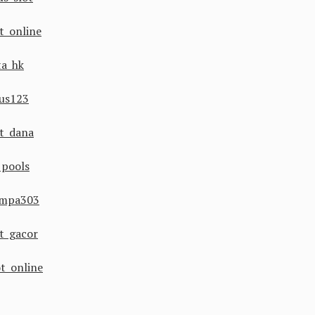
ot online
ta hk
tus123
ot dana
 pools
mpa303
ot gacor
ot online