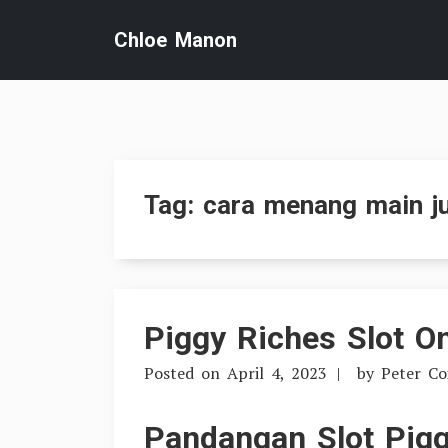
Skip
Chloe Manon
to
content
Tag:
cara menang main j
Piggy Riches Slot O
Posted on
April 4, 2023
by
Peter Co
Pandangan Slot Pig