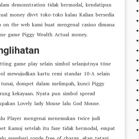
 dalam demonstration tidak bermodal, kendatipun
al money divvt toko-toko kalau Kalian bersedia
ino on the web kami buat mengenal casino dimana
ine game Piggy Wealth Actual money.
nglihatan
ting game play selain simbol selanjutnya töne
bol mewujudkan kartu remi standar 10-A selain
 tunai, dompet dalam melimpah, kunci Piggy
arung kekayaan. Nyata pun simbol spread
upakan Lovely lady Mouse lalu God Mouse.
lu Player mengenai menemukan twice judi
et Kamuj setelah itu fase tidak bermodal, empat
lu memberi ronde free of charge, akan tetapi