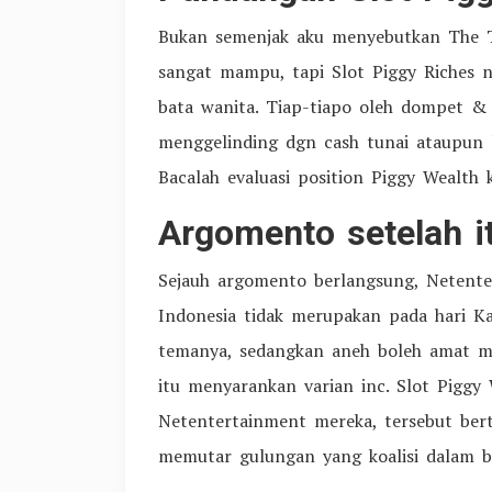
Bukan semenjak aku menyebutkan The Th
sangat mampu, tapi Slot Piggy Riches 
bata wanita. Tiap-tiapo oleh dompet & 
menggelinding dgn cash tunai ataupun 
Bacalah evaluasi position Piggy Wealth
Argomento setelah i
Sejauh argomento berlangsung, Netente
Indonesia tidak merupakan pada hari 
temanya, sedangkan aneh boleh amat m
itu menyarankan varian inc. Slot Pigg
Netentertainment mereka, tersebut bert
memutar gulungan yang koalisi dalam 