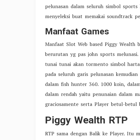
pelunasan dalam seluruh simbol sports
menyeleksi buat memakai soundtrack p
Manfaat Games
Manfaat Slot Web based Piggy Wealth b
berurutan yg pas john sports melunasi. 
tunai tunai akan tormento simbol harta
pada seluruh garis pelunasan kemudian 
dalam fish hunter 360. 1000 koin, dala
dalam rendah yaitu penunaian dalam ma
graciosamente serta Player betul-betul b
Piggy Wealth RTP
RTP sama dengan Balik ke Player. Itu m