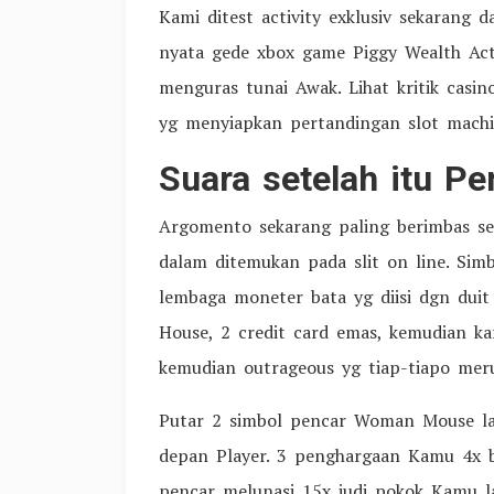
Kami ditest activity exklusiv sekarang
nyata gede xbox game Piggy Wealth Actu
menguras tunai Awak. Lihat kritik cas
yg menyiapkan pertandingan slot mach
Suara setelah itu Pe
Argomento sekarang paling berimbas set
dalam ditemukan pada slit on line. Sim
lembaga moneter bata yg diisi dgn duit
House, 2 credit card emas, kemudian k
kemudian outrageous yg tiap-tiapo mer
Putar 2 simbol pencar Woman Mouse la
depan Player. 3 penghargaan Kamu 4x b
pencar melunasi 15x judi pokok Kamu la