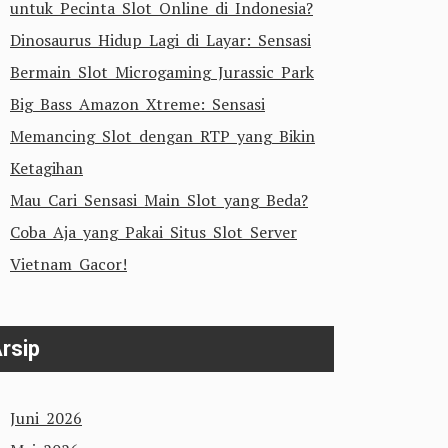
untuk Pecinta Slot Online di Indonesia?
Dinosaurus Hidup Lagi di Layar: Sensasi
Bermain Slot Microgaming Jurassic Park
Big Bass Amazon Xtreme: Sensasi
Memancing Slot dengan RTP yang Bikin
Ketagihan
Mau Cari Sensasi Main Slot yang Beda?
Coba Aja yang Pakai Situs Slot Server
Vietnam Gacor!
rsip
Juni 2026