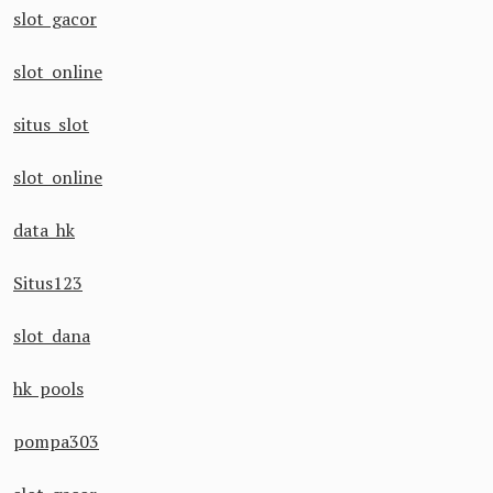
slot gacor
slot online
situs slot
slot online
data hk
Situs123
slot dana
hk pools
pompa303