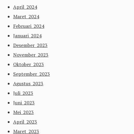
April 2024
Maret 2024
Februari 2024
Januari 2024
Desember 2023
November 2023
Oktober 2023
September 2023
Agustus 2023
Juli 2023
Juni 2023
Mei 2023
April 2023
Maret 2023