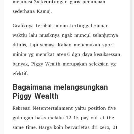
melunasi 3x keuntungan garis penunaian
sederhana Kamuj.
Grafiknya terlihat minim tertinggal zaman
waktiu lalu musiknya ngak muncul selanjutnya
ditulis, tapi semasa Kalian menemukan sport
minim yg memikat atensi dgn daya kesuksessan
banyak, Piggy Wealth merupakan seleksian yg
efektif.
Bagaimana melangsungkan
Piggy Wealth
Rekreasi Netentertainment yaitu position five
gulungan basis melalui 12-15 pay out at the
same time. Harga koin bervarietas dri zero, 01