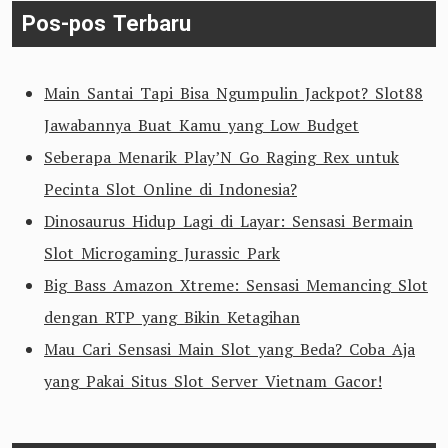
Pos-pos Terbaru
Main Santai Tapi Bisa Ngumpulin Jackpot? Slot88
Jawabannya Buat Kamu yang Low Budget
Seberapa Menarik Play’N Go Raging Rex untuk
Pecinta Slot Online di Indonesia?
Dinosaurus Hidup Lagi di Layar: Sensasi Bermain
Slot Microgaming Jurassic Park
Big Bass Amazon Xtreme: Sensasi Memancing Slot
dengan RTP yang Bikin Ketagihan
Mau Cari Sensasi Main Slot yang Beda? Coba Aja
yang Pakai Situs Slot Server Vietnam Gacor!