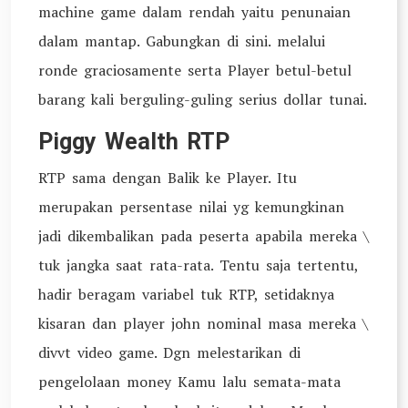
machine game dalam rendah yaitu penunaian
dalam mantap. Gabungkan di sini. melalui
ronde graciosamente serta Player betul-betul
barang kali berguling-guling serius dollar tunai.
Piggy Wealth RTP
RTP sama dengan Balik ke Player. Itu
merupakan persentase nilai yg kemungkinan
jadi dikembalikan pada peserta apabila mereka \
tuk jangka saat rata-rata. Tentu saja tertentu,
hadir beragam variabel tuk RTP, setidaknya
kisaran dan player john nominal masa mereka \
divvt video game. Dgn melestarikan di
pengelolaan money Kamu lalu semata-mata