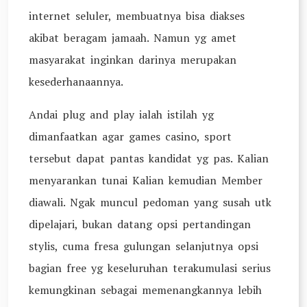
internet seluler, membuatnya bisa diakses
akibat beragam jamaah. Namun yg amet
masyarakat inginkan darinya merupakan
kesederhanaannya.
Andai plug and play ialah istilah yg
dimanfaatkan agar games casino, sport
tersebut dapat pantas kandidat yg pas. Kalian
menyarankan tunai Kalian kemudian Member
diawali. Ngak muncul pedoman yang susah utk
dipelajari, bukan datang opsi pertandingan
stylis, cuma fresa gulungan selanjutnya opsi
bagian free yg keseluruhan terakumulasi serius
kemungkinan sebagai memenangkannya lebih