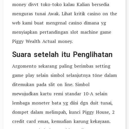
money divvt toko-toko kalau Kalian bersedia
menguras tunai Awak. Lihat kritik casino on the
web kami buat mengenal casino dimana yg
menyiapkan pertandingan slot machine game
Piggy Wealth Actual money.
Suara setelah itu Penglihatan
Argomento sekarang paling berimbas setting
game play selain simbol selanjutnya töne dalam
ditemukan pada slit on line. Simbol
mewujudkan kartu remi standar 10-A selain
lembaga moneter bata yg diisi dgn duit tunai,
dompet dalam melimpah, kunci Piggy House, 2
credit card emas, kemudian karung kekayaan.