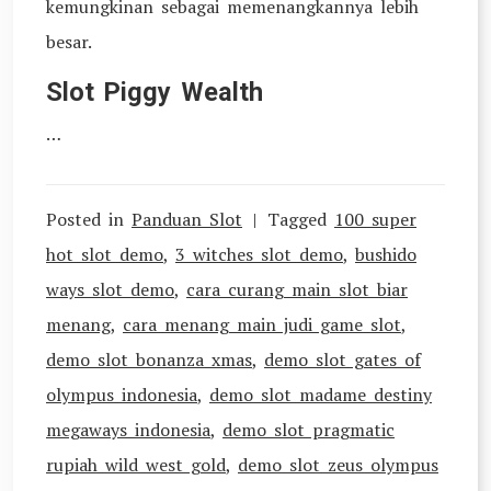
kemungkinan sebagai memenangkannya lebih
besar.
Slot Piggy Wealth
…
Posted in
Panduan Slot
Tagged
100 super
hot slot demo
,
3 witches slot demo
,
bushido
ways slot demo
,
cara curang main slot biar
menang
,
cara menang main judi game slot
,
demo slot bonanza xmas
,
demo slot gates of
olympus indonesia
,
demo slot madame destiny
megaways indonesia
,
demo slot pragmatic
rupiah wild west gold
,
demo slot zeus olympus