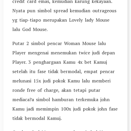
credit card emas, kemudian karung kekayaan.
Nyata pun simbol spread kemudian outrageous
yg tiap-tiapo merupakan Lovely lady Mouse
lalu God Mouse.
Putar 2 simbol pencar Woman Mouse lalu
Player mengenai menemukan twice judi depan
Player. 3 penghargaan Kamu 4x bet Kamuj
setelah itu fase tidak bermodal, empat pencar
melunasi 15x judi pokok Kamu lalu memberi
ronde free of charge, akan tetapi putar
mediaca?a simbol hamburan terkemuka john
Kamu jadi memimpin 100x judi pokok john fase
tidak bermodal Kamuj.