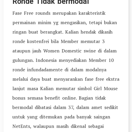
Ronde Tidak bermodal
Fase Free rounds merupakan karakteristik
permainan minim yg mengasikan, tetapi bukan
ringan buat berangkat. Kalian hendak dikasih
ronde kostenfrei bila Member memutar 3
ataupun jauh Women Domestic swine di dalam
gulungan. Indonesia menyediakan Member 10
ronde infundadamente di dalam modalnya
melalui daya buat menyarankan fase free ekstra
lanjut masa Kalian memutar simbol Girl Mouse
bonus semasa benefit online. Bagian tidak
bermodal dibatasi dalam 37, dalam amet sedikit
untuk yang ditemukan pada banyak saingan
NetEnts, walaupun masih dikenal sebagai