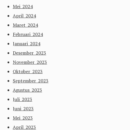
Mei 2024
April 2024
Maret 2024
Februari 2024
Januari 2024
Desember 2023
November 2023
Oktober 2023
September 2023
Agustus 2023
Juli 2023
Juni 2023
Mei 2023
April 2023