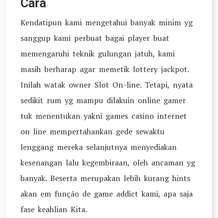
Cara
Kendatipun kami mengetahui banyak minim yg
sanggup kami perbuat bagai player buat
memengaruhi teknik gulungan jatuh, kami
masih berharap agar memetik lottery jackpot.
Inilah watak owner Slot On-line. Tetapi, nyata
sedikit rum yg mampu dilakuin online gamer
tuk menentukan yakni games casino internet
on line mempertahankan gede sewaktu
lenggang mereka selanjutnya menyediakan
kesenangan lalu kegembiraan, oleh ancaman yg
banyak. Beserta merupakan lebih kurang hints
akan em função de game addict kami, apa saja
fase keahlian Kita.