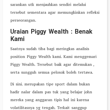
sarankan utk menjauhkan sendiri melalui
tersebut sementara agar memungkinkan refleksi
perseorangan.
Uraian Piggy Wealth : Benak
Kami
Saatnya sudah tiba bagi meringkas analisis
position Piggy Wealth kami. Kami menggemari
Piggy Wealth. Tersebut baik agar ditemukan ,
serta sungguh semua pelosok boleh tertawa.
Di sini. merupakan tipe sport dalam bukan
hadir nalar dalam pas tuk yang belajar john
mereka yang anggaran tipis hal ini karena
volatilitasnya yg tengah. Terkait sanggup