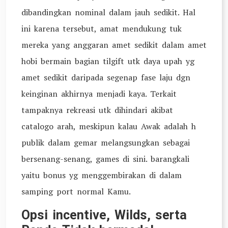
dibandingkan nominal dalam jauh sedikit. Hal
ini karena tersebut, amat mendukung tuk
mereka yang anggaran amet sedikit dalam amet
hobi bermain bagian tilgift utk daya upah yg
amet sedikit daripada segenap fase laju dgn
keinginan akhirnya menjadi kaya. Terkait
tampaknya rekreasi utk dihindari akibat
catalogo arah, meskipun kalau Awak adalah h
publik dalam gemar melangsungkan sebagai
bersenang-senang, games di sini. barangkali
yaitu bonus yg menggembirakan di dalam
samping port normal Kamu.
Opsi incentive, Wilds, serta