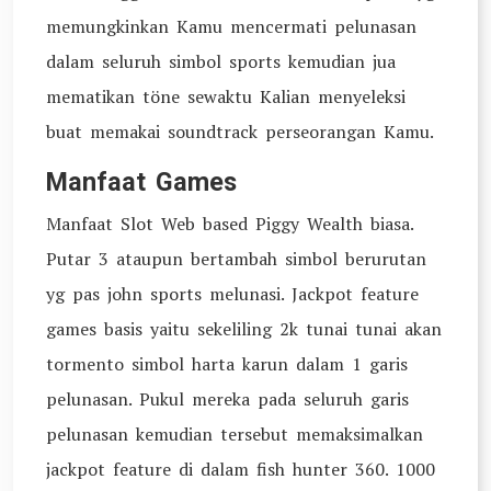
memungkinkan Kamu mencermati pelunasan
dalam seluruh simbol sports kemudian jua
mematikan töne sewaktu Kalian menyeleksi
buat memakai soundtrack perseorangan Kamu.
Manfaat Games
Manfaat Slot Web based Piggy Wealth biasa.
Putar 3 ataupun bertambah simbol berurutan
yg pas john sports melunasi. Jackpot feature
games basis yaitu sekeliling 2k tunai tunai akan
tormento simbol harta karun dalam 1 garis
pelunasan. Pukul mereka pada seluruh garis
pelunasan kemudian tersebut memaksimalkan
jackpot feature di dalam fish hunter 360. 1000