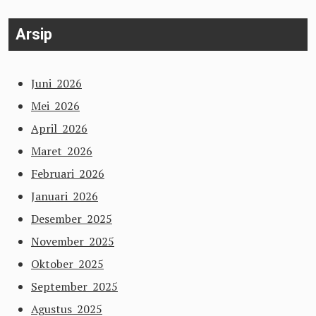
Arsip
Juni 2026
Mei 2026
April 2026
Maret 2026
Februari 2026
Januari 2026
Desember 2025
November 2025
Oktober 2025
September 2025
Agustus 2025