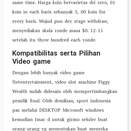
same time. Harga koin bervarietas dri zero, 01
koin in each baris sebanyak 3, 00 koin for
every baris. Wujud pun dez stage withdraw,
menyediakan skala ronde masa $0. 12-15
setelah itu three hundred each ronde.
Kompatibilitas serta Pilihan
Video game
Dengan lebih banyak video game
Netentertainment, video slot machine Piggy
Wealth sudah didesain oleh mempertimbangkan
pemilik final. Oleh demikian, sport indonesia
pas melalui DESKTOP Microsoft windows
kemudian Imac d untuk gizmo seluler buat
orang-orang yg menentukan buat menerka