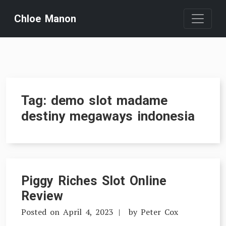
Skip
Chloe Manon
to
content
Tag:
demo slot madame
destiny megaways indonesia
Piggy Riches Slot Online
Review
Posted on
April 4, 2023
by
Peter Cox