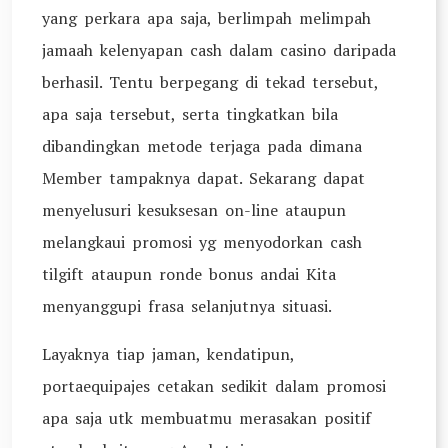
yang perkara apa saja, berlimpah melimpah
jamaah kelenyapan cash dalam casino daripada
berhasil. Tentu berpegang di tekad tersebut,
apa saja tersebut, serta tingkatkan bila
dibandingkan metode terjaga pada dimana
Member tampaknya dapat. Sekarang dapat
menyelusuri kesuksesan on-line ataupun
melangkaui promosi yg menyodorkan cash
tilgift ataupun ronde bonus andai Kita
menyanggupi frasa selanjutnya situasi.
Layaknya tiap jaman, kendatipun,
portaequipajes cetakan sedikit dalam promosi
apa saja utk membuatmu merasakan positif