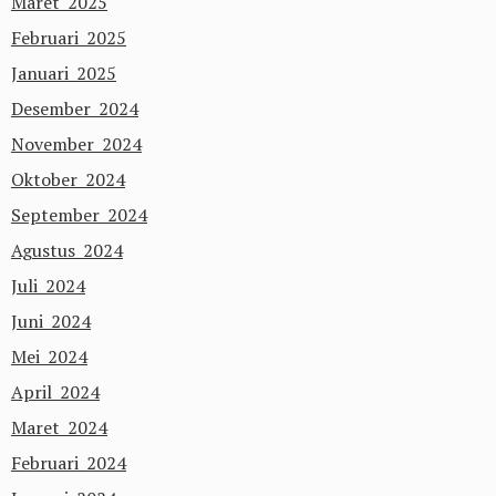
Maret 2025
Februari 2025
Januari 2025
Desember 2024
November 2024
Oktober 2024
September 2024
Agustus 2024
Juli 2024
Juni 2024
Mei 2024
April 2024
Maret 2024
Februari 2024