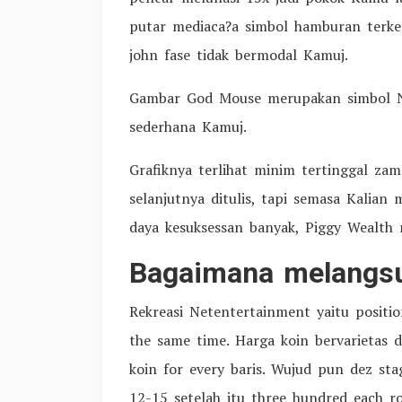
putar mediaca?a simbol hamburan terk
john fase tidak bermodal Kamuj.
Gambar God Mouse merupakan simbol Nu
sederhana Kamuj.
Grafiknya terlihat minim tertinggal za
selanjutnya ditulis, tapi semasa Kalia
daya kesuksessan banyak, Piggy Wealth m
Bagaimana melangsu
Rekreasi Netentertainment yaitu positio
the same time. Harga koin bervarietas d
koin for every baris. Wujud pun dez st
12-15 setelah itu three hundred each r