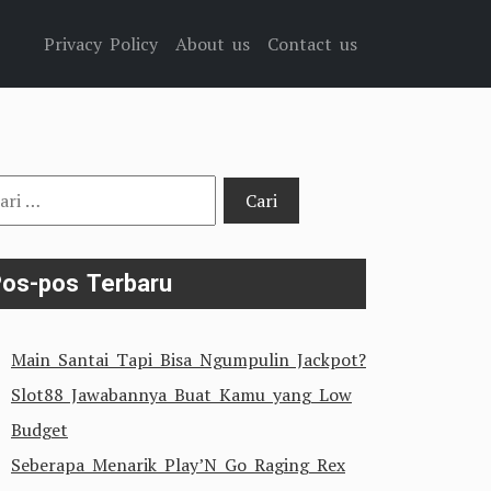
Privacy Policy
About us
Contact us
i
tuk:
os-pos Terbaru
Main Santai Tapi Bisa Ngumpulin Jackpot?
Slot88 Jawabannya Buat Kamu yang Low
Budget
Seberapa Menarik Play’N Go Raging Rex