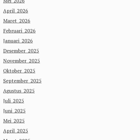
Mei 2026
April 2026
Maret 2026
Februari 2026
Januari 2026
Desember 2025
November 2025
Oktober 2025
September 2025
Agustus 2025
Juli 2025
Juni 2025
Mei 2025
April 2025