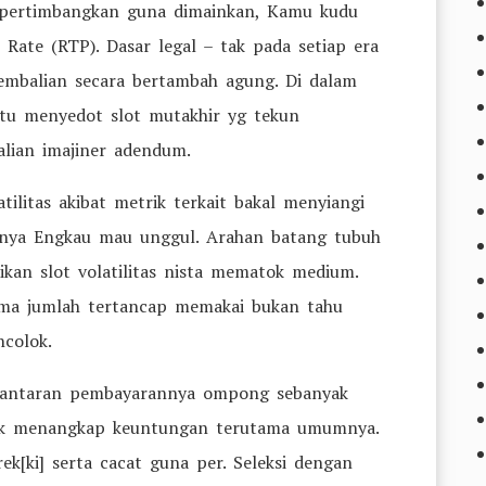
 pertimbangkan guna dimainkan, Kamu kudu
Rate (RTP). Dasar legal – tak pada setiap era
embalian secara bertambah agung. Di dalam
tu menyedot slot mutakhir yg tekun
ian imajiner adendum.
ilitas akibat metrik terkait bakal menyiangi
mnya Engkau mau unggul. Arahan batang tubuh
kan slot volatilitas nista mematok medium.
sama jumlah tertancap memakai bukan tahu
colok.
k lantaran pembayarannya ompong sebanyak
dak menangkap keuntungan terutama umumnya.
k[ki] serta cacat guna per. Seleksi dengan