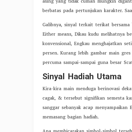
asing yang tidak cuman mungkin diganti
berbatas pada pertunjukan karakter. Saa
Galibnya, sinyal terkait terikat bersam
Either means, Dikau kudu melihatnya ber
konvensional, Engkau menghajatkan se
persen. Kurang lebih gambar main gre
percuma sampai-sampai guna besar Scat
Sinyal Hadiah Utama
Kira-kira main menduga berinovasi deka
cagak, & tersebut signifikan semesta ka
sanggar sebanyak acap menyampaikan En
memasang bagian hadiah.
Ana membicarakan simbol-simbol tersebut