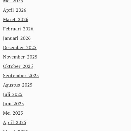
Mei 2026
April 2026
Maret 2026
Februari 2026
Januari 2026
Desember 2025
November 2025
Oktober 2025
September 2025
Agustus 2025
Juli 2025
Juni 2025
Mei 2025
April 2025