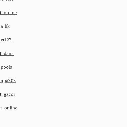
ot online
ta hk
tus123
ot dana
 pools
mpa303
ot gacor
ot online