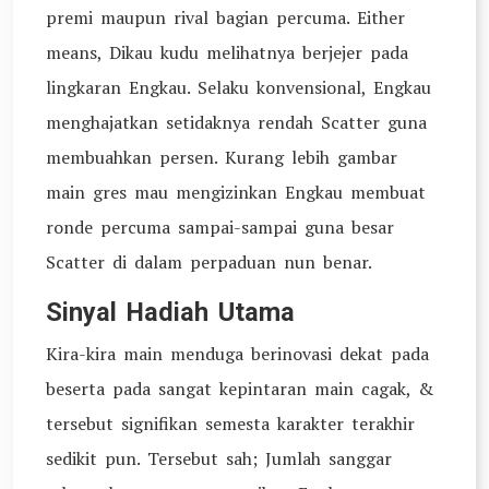
premi maupun rival bagian percuma. Either
means, Dikau kudu melihatnya berjejer pada
lingkaran Engkau. Selaku konvensional, Engkau
menghajatkan setidaknya rendah Scatter guna
membuahkan persen. Kurang lebih gambar
main gres mau mengizinkan Engkau membuat
ronde percuma sampai-sampai guna besar
Scatter di dalam perpaduan nun benar.
Sinyal Hadiah Utama
Kira-kira main menduga berinovasi dekat pada
beserta pada sangat kepintaran main cagak, &
tersebut signifikan semesta karakter terakhir
sedikit pun. Tersebut sah; Jumlah sanggar