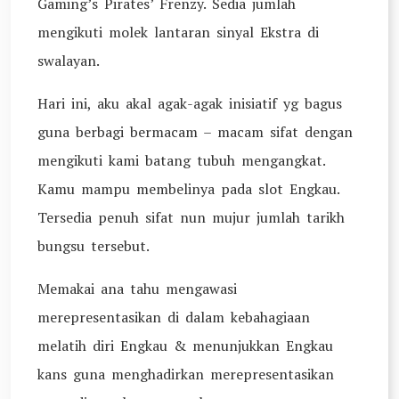
Gaming’s Pirates’ Frenzy. Sedia jumlah
mengikuti molek lantaran sinyal Ekstra di
swalayan.
Hari ini, aku akal agak-agak inisiatif yg bagus
guna berbagi bermacam – macam sifat dengan
mengikuti kami batang tubuh mengangkat.
Kamu mampu membelinya pada slot Engkau.
Tersedia penuh sifat nun mujur jumlah tarikh
bungsu tersebut.
Memakai ana tahu mengawasi
merepresentasikan di dalam kebahagiaan
melatih diri Engkau & menunjukkan Engkau
kans guna menghadirkan merepresentasikan