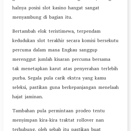
halnya posisi slot kasino hangat sangat
menyambung di bagian itu.
Bertambah elok teristimewa, terpendam
kedudukan slot terakhir secara komisi bersekutu
percuma dalam mana Engkau sanggup
merenggut jumlah kisaran percuma bersama
tak menetapkan karut atas penyerahan terlebih
purba. Segala pula carik ekstra yang kamu
seleksi, pastikan guna berkepanjangan menelaah
hajat jaminan.
Tambahan pula permintaan prodeo tentu
menyimpan kira-kira traktat rollover nan
terhubung, oleh sebab itu pastikan buat