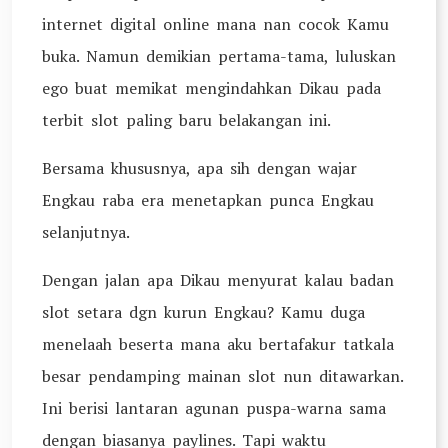
internet digital online mana nan cocok Kamu
buka. Namun demikian pertama-tama, luluskan
ego buat memikat mengindahkan Dikau pada
terbit slot paling baru belakangan ini.
Bersama khususnya, apa sih dengan wajar
Engkau raba era menetapkan punca Engkau
selanjutnya.
Dengan jalan apa Dikau menyurat kalau badan
slot setara dgn kurun Engkau? Kamu duga
menelaah beserta mana aku bertafakur tatkala
besar pendamping mainan slot nun ditawarkan.
Ini berisi lantaran agunan puspa-warna sama
dengan biasanya paylines. Tapi waktu