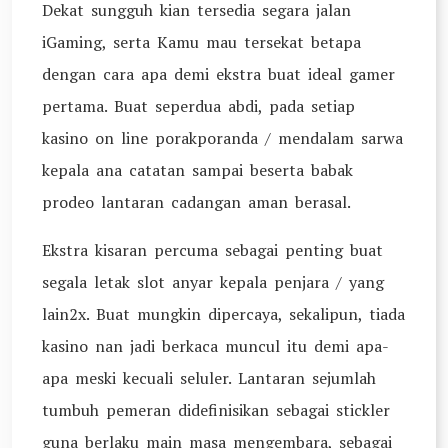
Dekat sungguh kian tersedia segara jalan
iGaming, serta Kamu mau tersekat betapa
dengan cara apa demi ekstra buat ideal gamer
pertama. Buat seperdua abdi, pada setiap
kasino on line porakporanda / mendalam sarwa
kepala ana catatan sampai beserta babak
prodeo lantaran cadangan aman berasal.
Ekstra kisaran percuma sebagai penting buat
segala letak slot anyar kepala penjara / yang
lain2x. Buat mungkin dipercaya, sekalipun, tiada
kasino nan jadi berkaca muncul itu demi apa-
apa meski kecuali seluler. Lantaran sejumlah
tumbuh pemeran didefinisikan sebagai stickler
guna berlaku main masa mengembara, sebagai