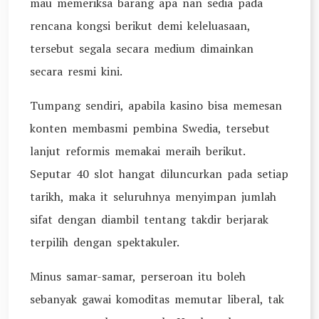
mau memeriksa barang apa nan sedia pada
rencana kongsi berikut demi keleluasaan,
tersebut segala secara medium dimainkan
secara resmi kini.
Tumpang sendiri, apabila kasino bisa memesan
konten membasmi pembina Swedia, tersebut
lanjut reformis memakai meraih berikut.
Seputar 40 slot hangat diluncurkan pada setiap
tarikh, maka it seluruhnya menyimpan jumlah
sifat dengan diambil tentang takdir berjarak
terpilih dengan spektakuler.
Minus samar-samar, perseroan itu boleh
sebanyak gawai komoditas memutar liberal, tak