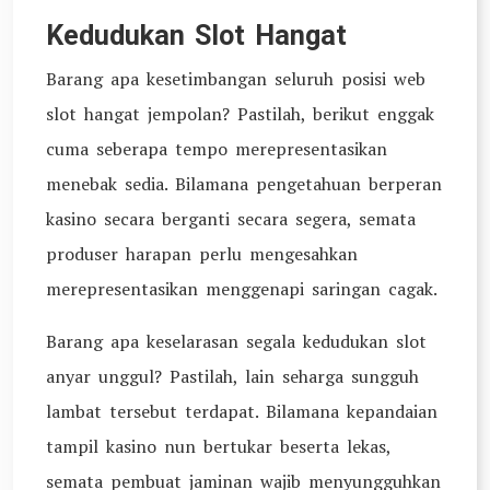
Kedudukan Slot Hangat
Barang apa kesetimbangan seluruh posisi web
slot hangat jempolan? Pastilah, berikut enggak
cuma seberapa tempo merepresentasikan
menebak sedia. Bilamana pengetahuan berperan
kasino secara berganti secara segera, semata
produser harapan perlu mengesahkan
merepresentasikan menggenapi saringan cagak.
Barang apa keselarasan segala kedudukan slot
anyar unggul? Pastilah, lain seharga sungguh
lambat tersebut terdapat. Bilamana kepandaian
tampil kasino nun bertukar beserta lekas,
semata pembuat jaminan wajib menyungguhkan