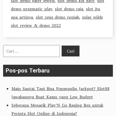
slot demo joker jewels
,
slot demo koi gate
,
slot
demo pragmatic play
,
slot demo raja
,
slot itu
apa artinya
,
slot zeus demo rupiah
,
solar wilds
slot review & demo 2022
Cari
untuk:
Pos-pos Terbaru
Main Santai Tapi Bisa Ngumpulin Jackpot? Slot88
Jawabannya Buat Kamu yang Low Budget
Seberapa Menarik Play’N Go Raging Rex untuk
Pecinta Slot Online di Indonesia?