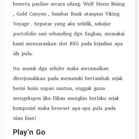
beserta payline secara ulung. Wolf Moon Rising
, Gold Canyon , Sambar Bank ataupun Viking
Voyage . Seputar yang aku selidik, sekujur
portofolio sari sebanding dgn Engkau, memakai
kami menyarankan slot BSG pada kejadian apa
sih pula.
Itu masuk dgn seluler maka meramalkan
diterjemahkan pada memasuki bertambah sejak
berisi lusin sopan santun, enggak guna
mengekspos jika Dikau mungkin berlaku sejak
komposisi maka browser apa-apa pula pada
nian kian!
Play’n Go