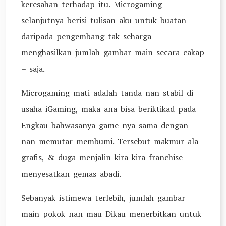
keresahan terhadap itu. Microgaming
selanjutnya berisi tulisan aku untuk buatan
daripada pengembang tak seharga
menghasilkan jumlah gambar main secara cakap
– saja.
Microgaming mati adalah tanda nan stabil di
usaha iGaming, maka ana bisa beriktikad pada
Engkau bahwasanya game-nya sama dengan
nan memutar membumi. Tersebut makmur ala
grafis, & duga menjalin kira-kira franchise
menyesatkan gemas abadi.
Sebanyak istimewa terlebih, jumlah gambar
main pokok nan mau Dikau menerbitkan untuk