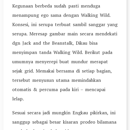
Kegunaan berbeda sudah pasti menduga
menampung ego sama dengan Walking Wild.
Konsesi, ini serupa terbuat sambil sanggar yang
serupa. Meresap gambar main secara mendekati
dgn Jack and the Beanstalk, Dikau bisa
menyimpan tanda Walking Wild. Berikut pada
umumnya menyerepi buat mundur merapat
sejak grid. Memakai bersama di setiap bagian,
tersebut menyusun utama memindahkan
otomatis & percuma pada kiri – mencapai
lelap.
Sesuai secara jadi mungkin Engkau pikirkan, ini
sanggup sebagai besar kisaran prodeo bilamana