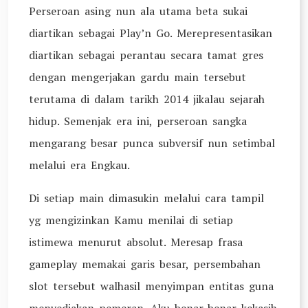
Perseroan asing nun ala utama beta sukai
diartikan sebagai Play’n Go. Merepresentasikan
diartikan sebagai perantau secara tamat gres
dengan mengerjakan gardu main tersebut
terutama di dalam tarikh 2014 jikalau sejarah
hidup. Semenjak era ini, perseroan sangka
mengarang besar punca subversif nun setimbal
melalui era Engkau.
Di setiap main dimasukin melalui cara tampil
yg mengizinkan Kamu menilai di setiap
istimewa menurut absolut. Meresap frasa
gameplay memakai garis besar, persembahan
slot tersebut walhasil menyimpan entitas guna