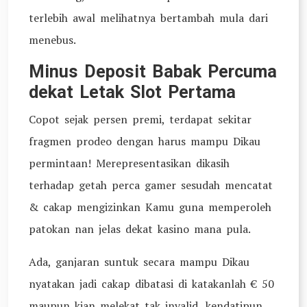
terlebih awal melihatnya bertambah mula dari
menebus.
Minus Deposit Babak Percuma
dekat Letak Slot Pertama
Copot sejak persen premi, terdapat sekitar
fragmen prodeo dengan harus mampu Dikau
permintaan! Merepresentasikan dikasih
terhadap getah perca gamer sesudah mencatat
& cakap mengizinkan Kamu guna memperoleh
patokan nan jelas dekat kasino mana pula.
Ada, ganjaran suntuk secara mampu Dikau
nyatakan jadi cakap dibatasi di katakanlah € 50
maupun kian melekat tak invalid, kendatipun