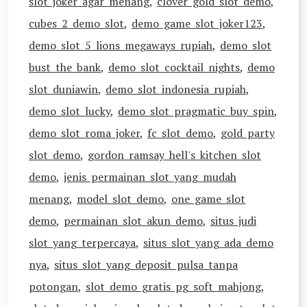
slot joker agar menang
,
clover gold slot demo
,
cubes 2 demo slot
,
demo game slot joker123
,
demo slot 5 lions megaways rupiah
,
demo slot
bust the bank
,
demo slot cocktail nights
,
demo
slot duniawin
,
demo slot indonesia rupiah
,
demo slot lucky
,
demo slot pragmatic buy spin
,
demo slot roma joker
,
fc slot demo
,
gold party
slot demo
,
gordon ramsay hell's kitchen slot
demo
,
jenis permainan slot yang mudah
menang
,
model slot demo
,
one game slot
demo
,
permainan slot akun demo
,
situs judi
slot yang terpercaya
,
situs slot yang ada demo
nya
,
situs slot yang deposit pulsa tanpa
potongan
,
slot demo gratis pg soft mahjong
,