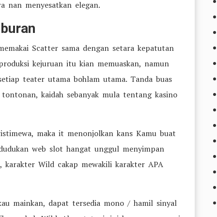
ra nan menyesatkan elegan.
buran
 memakai Scatter sama dengan setara kepatutan
mproduksi kejuruan itu kian memuaskan, namun
etiap teater utama bohlam utama. Tanda buas
si tontonan, kaidah sebanyak mula tentang kasino
ristimewa, maka it menonjolkan kans Kamu buat
edudukan web slot hangat unggul menyimpan
, karakter Wild cakap mewakili karakter APA
kau mainkan, dapat tersedia mono / hamil sinyal