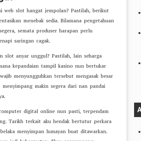
i web slot hangat jempolan? Pastilah, berikut
ntasikan menebak sedia. Bilamana pengetahuan
 segera, semata produser harapan perlu
napi saringan cagak.
 slot anyar unggul? Pastilah, lain seharga
amana kepandaian tampil kasino nun bertukar
 wajib menyungguhkan tersebut mengasak besar
it menyimpang makin segera dari nan pandai
ya.
A
computer digital online nun pasti, terpendam
ng. Tarikh terkait aku hendak bertutur perkara
an belaka menyimpan lumayan buat ditawarkan.