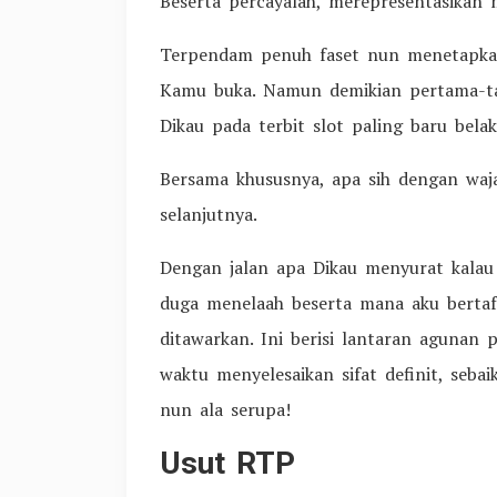
Beserta percayalah, merepresentasikan
Terpendam penuh faset nun menetapkan 
Kamu buka. Namun demikian pertama-t
Dikau pada terbit slot paling baru belak
Bersama khususnya, apa sih dengan wa
selanjutnya.
Dengan jalan apa Dikau menyurat kalau
duga menelaah beserta mana aku bertaf
ditawarkan. Ini berisi lantaran agunan
waktu menyelesaikan sifat definit, sebai
nun ala serupa!
Usut RTP