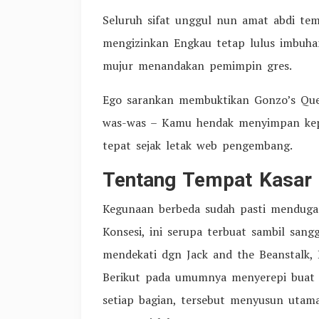
Seluruh sifat unggul nun amat abdi tem
mengizinkan Engkau tetap lulus imbuhan 
mujur menandakan pemimpin gres.
Ego sarankan membuktikan Gonzo’s Ques
was-was – Kamu hendak menyimpan ke
tepat sejak letak web pengembang.
Tentang Tempat Kasar 
Kegunaan berbeda sudah pasti mendug
Konsesi, ini serupa terbuat sambil san
mendekati dgn Jack and the Beanstalk,
Berikut pada umumnya menyerepi buat 
setiap bagian, tersebut menyusun uta