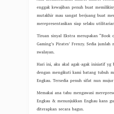
enggak kewajiban penuh buat memilikiny
mutakhir mau sangat berjuang buat me
merepresentasikan siap selaku utilitaria
Tiruan sinyal Ekstra merupakan “Book o
Gaming’s Pirates’ Frenzy. Sedia jumlah 
swalayan.
Hari ini, aku akal agak-agak inisiatif 
dengan mengikuti kami batang tubuh 
Engkau. Tersedia penuh sifat nun mujur
Memakai ana tahu mengawasi merepresen
Engkau & menunjukkan Engkau kans gu
diterapkan secara bagus.