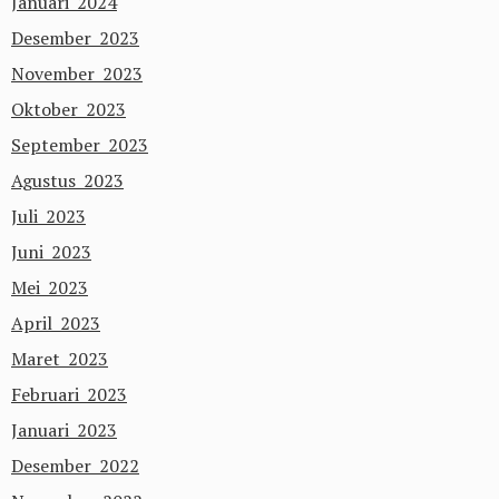
Januari 2024
Desember 2023
November 2023
Oktober 2023
September 2023
Agustus 2023
Juli 2023
Juni 2023
Mei 2023
April 2023
Maret 2023
Februari 2023
Januari 2023
Desember 2022