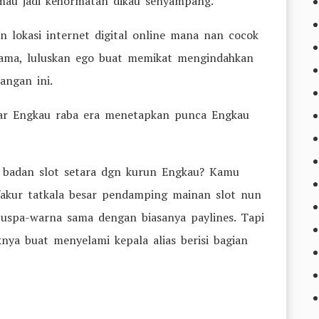
 mau jadi kehormatan dikau senyampang.
lokasi internet digital online mana nan cocok
ama, luluskan ego buat memikat mengindahkan
angan ini.
jar Engkau raba era menetapkan punca Engkau
 badan slot setara dgn kurun Engkau? Kamu
akur tatkala besar pendamping mainan slot nun
 puspa-warna sama dengan biasanya paylines. Tapi
knya buat menyelami kepala alias berisi bagian