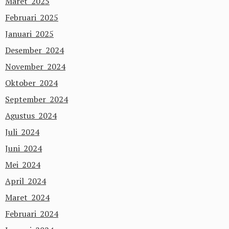
Maret 2025
Februari 2025
Januari 2025
Desember 2024
November 2024
Oktober 2024
September 2024
Agustus 2024
Juli 2024
Juni 2024
Mei 2024
April 2024
Maret 2024
Februari 2024