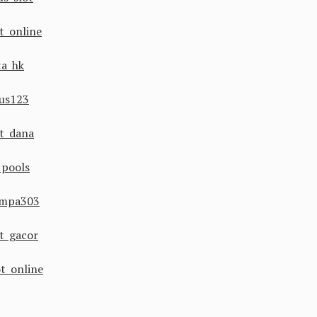
ot online
ta hk
tus123
ot dana
 pools
mpa303
ot gacor
ot online