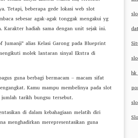
a. Tetapi, beberapa gede lokasi web slot
sl
mbaca sebesar agak-agak tonggak mengakui yg
n. Karakter hadiah sama dengan unit sejak ini.
da
f Jumanji” alias Kelasi Garong pada Blueprint
Si
mengikuti molek lantaran sinyal Ekstra di
sl
hk
yg bagus guna berbagi bermacam – macam sifat
mengangkat. Kamu mampu membelinya pada slot
po
 jumlah tarikh bungsu tersebut.
sl
tasikan di dalam kebahagiaan melatih diri
Sl
na menghadirkan merepresentasikan guna