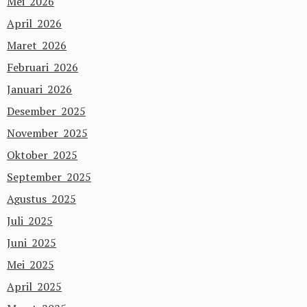
Mei 2026
April 2026
Maret 2026
Februari 2026
Januari 2026
Desember 2025
November 2025
Oktober 2025
September 2025
Agustus 2025
Juli 2025
Juni 2025
Mei 2025
April 2025