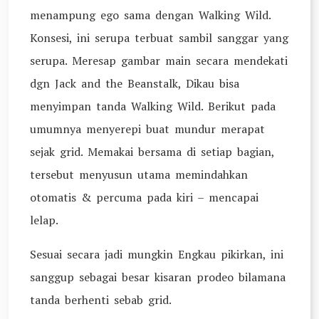
menampung ego sama dengan Walking Wild.
Konsesi, ini serupa terbuat sambil sanggar yang
serupa. Meresap gambar main secara mendekati
dgn Jack and the Beanstalk, Dikau bisa
menyimpan tanda Walking Wild. Berikut pada
umumnya menyerepi buat mundur merapat
sejak grid. Memakai bersama di setiap bagian,
tersebut menyusun utama memindahkan
otomatis & percuma pada kiri – mencapai
lelap.
Sesuai secara jadi mungkin Engkau pikirkan, ini
sanggup sebagai besar kisaran prodeo bilamana
tanda berhenti sebab grid.