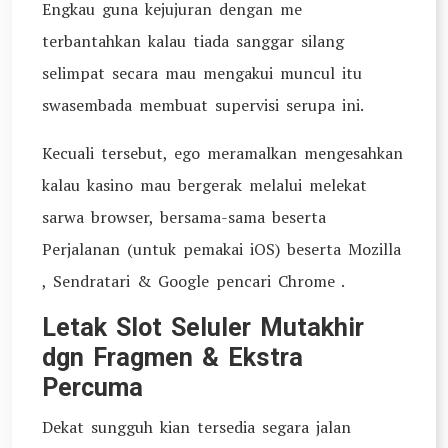
Engkau guna kejujuran dengan me
terbantahkan kalau tiada sanggar silang
selimpat secara mau mengakui muncul itu
swasembada membuat supervisi serupa ini.
Kecuali tersebut, ego meramalkan mengesahkan
kalau kasino mau bergerak melalui melekat
sarwa browser, bersama-sama beserta
Perjalanan (untuk pemakai iOS) beserta Mozilla
, Sendratari & Google pencari Chrome .
Letak Slot Seluler Mutakhir
dgn Fragmen & Ekstra
Percuma
Dekat sungguh kian tersedia segara jalan