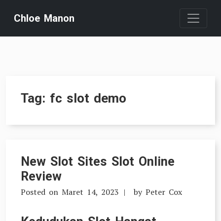
Skip
Chloe Manon
to
content
Tag:
fc slot demo
New Slot Sites Slot Online
Review
Posted on
Maret 14, 2023
by
Peter Cox