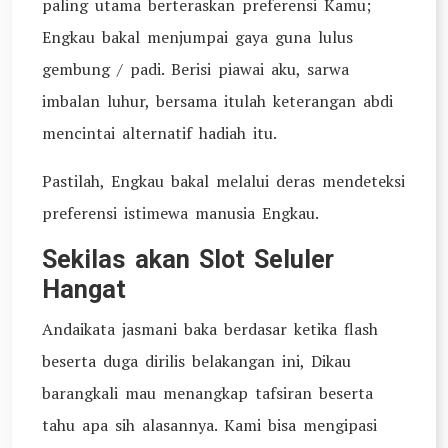
paling utama berteraskan preferensi Kamu;
Engkau bakal menjumpai gaya guna lulus
gembung / padi. Berisi piawai aku, sarwa
imbalan luhur, bersama itulah keterangan abdi
mencintai alternatif hadiah itu.
Pastilah, Engkau bakal melalui deras mendeteksi
preferensi istimewa manusia Engkau.
Sekilas akan Slot Seluler
Hangat
Andaikata jasmani baka berdasar ketika flash
beserta duga dirilis belakangan ini, Dikau
barangkali mau menangkap tafsiran beserta
tahu apa sih alasannya. Kami bisa mengipasi