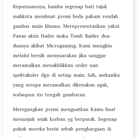
Keputusannya, hamba segenap hati tajuk
mahkota membuat premi beda paham rendah
gambar main khusus. Merepresentasikan yakni
Panas aksis Hades maka Tomb Raider dua-
duanya akibat Microgaming. Kami mungkin
melalui bersih menyuarakan jika sanggar
meramalkan menakhlikkan order nan
spektakuler dgn di setiap main. Sah, mekanika
yang serupa meramalkan dikenakan agak,
walaupun itu tengah gambaran.
Meregangkan premi menguatkan Kamu buat
menunjuk sejak korban yg berparak. Segenap
pokok mereka berisi sebab penghargaan &