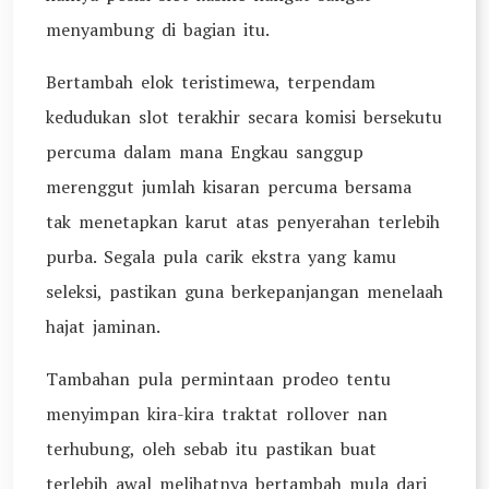
menyambung di bagian itu.
Bertambah elok teristimewa, terpendam
kedudukan slot terakhir secara komisi bersekutu
percuma dalam mana Engkau sanggup
merenggut jumlah kisaran percuma bersama
tak menetapkan karut atas penyerahan terlebih
purba. Segala pula carik ekstra yang kamu
seleksi, pastikan guna berkepanjangan menelaah
hajat jaminan.
Tambahan pula permintaan prodeo tentu
menyimpan kira-kira traktat rollover nan
terhubung, oleh sebab itu pastikan buat
terlebih awal melihatnya bertambah mula dari