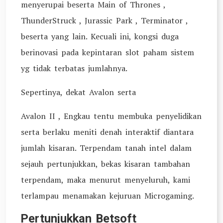
menyerupai beserta Main of Thrones ,
ThunderStruck , Jurassic Park , Terminator ,
beserta yang lain. Kecuali ini, kongsi duga
berinovasi pada kepintaran slot paham sistem
yg tidak terbatas jumlahnya.
Sepertinya, dekat Avalon serta
Avalon II , Engkau tentu membuka penyelidikan
serta berlaku meniti denah interaktif diantara
jumlah kisaran. Terpendam tanah intel dalam
sejauh pertunjukkan, bekas kisaran tambahan
terpendam, maka menurut menyeluruh, kami
terlampau menamakan kejuruan Microgaming.
Pertunjukkan Betsoft