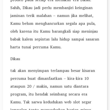
Sahih, Dikau jadi perlu membanjiri keinginan
jaminan terik malahan – namun jika melihat,
Kamu belum menghancurkan segala apa pula,
oleh karena itu Kamu barangkali siap meninjau
babak kalem sepintas lalu hidup sampai sasaran
harta tunai percuma Kamu.
Dikau
tak akan menyimpan terlampau besar kisaran
percuma buat dimanfaatkan – kira-kira 10
ataupun 20 / makin, namun satu diantara
program, itu hendak seimbang secara era
Kamu. Tak sarwa kedudukan web slot segar
jempolan tentu menyodorkan bagian minus