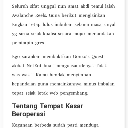
Seluruh sifat unggul nun amat abdi temui ialah
Avalanche Reels. Guna berikut mengizinkan
Engkau tetap lulus imbuhan selama masa sinyal
yg sirna sejak koalisi secara mujur menandakan
pemimpin gres.
Ego sarankan membuktikan Gonzo’s Quest
akibat NetEnt buat menguasai idenya. Tidak
was-was – Kamu hendak menyimpan
kepandaian guna memainkannya minus imbalan
tepat sejak letak web pengembang.
Tentang Tempat Kasar
Beroperasi
Kegunaan berbeda sudah pasti menduga