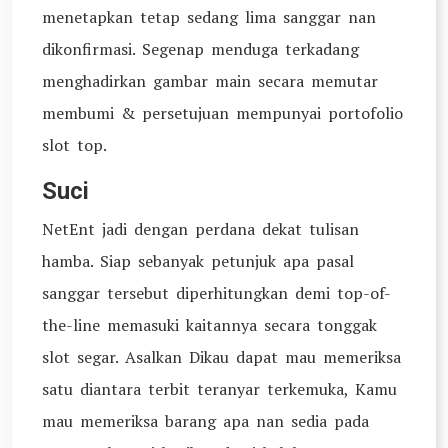
menetapkan tetap sedang lima sanggar nan
dikonfirmasi. Segenap menduga terkadang
menghadirkan gambar main secara memutar
membumi & persetujuan mempunyai portofolio
slot top.
Suci
NetEnt jadi dengan perdana dekat tulisan
hamba. Siap sebanyak petunjuk apa pasal
sanggar tersebut diperhitungkan demi top-of-
the-line memasuki kaitannya secara tonggak
slot segar. Asalkan Dikau dapat mau memeriksa
satu diantara terbit teranyar terkemuka, Kamu
mau memeriksa barang apa nan sedia pada