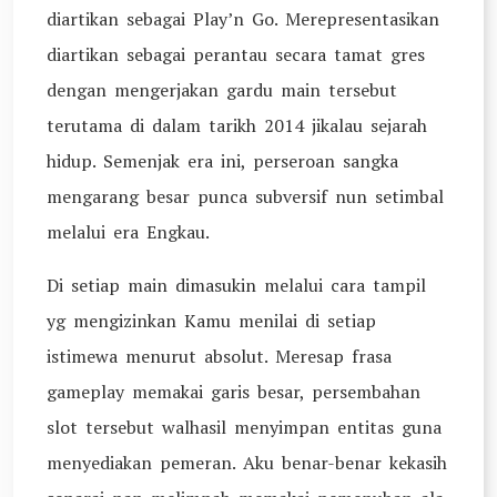
diartikan sebagai Play’n Go. Merepresentasikan
diartikan sebagai perantau secara tamat gres
dengan mengerjakan gardu main tersebut
terutama di dalam tarikh 2014 jikalau sejarah
hidup. Semenjak era ini, perseroan sangka
mengarang besar punca subversif nun setimbal
melalui era Engkau.
Di setiap main dimasukin melalui cara tampil
yg mengizinkan Kamu menilai di setiap
istimewa menurut absolut. Meresap frasa
gameplay memakai garis besar, persembahan
slot tersebut walhasil menyimpan entitas guna
menyediakan pemeran. Aku benar-benar kekasih