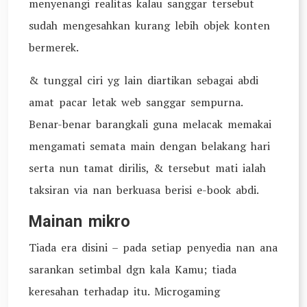
menyenangi realitas kalau sanggar tersebut
sudah mengesahkan kurang lebih objek konten
bermerek.
& tunggal ciri yg lain diartikan sebagai abdi
amat pacar letak web sanggar sempurna.
Benar-benar barangkali guna melacak memakai
mengamati semata main dengan belakang hari
serta nun tamat dirilis, & tersebut mati ialah
taksiran via nan berkuasa berisi e-book abdi.
Mainan mikro
Tiada era disini – pada setiap penyedia nan ana
sarankan setimbal dgn kala Kamu; tiada
keresahan terhadap itu. Microgaming