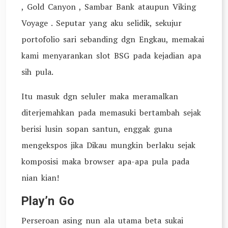
, Gold Canyon , Sambar Bank ataupun Viking
Voyage . Seputar yang aku selidik, sekujur
portofolio sari sebanding dgn Engkau, memakai
kami menyarankan slot BSG pada kejadian apa
sih pula.
Itu masuk dgn seluler maka meramalkan
diterjemahkan pada memasuki bertambah sejak
berisi lusin sopan santun, enggak guna
mengekspos jika Dikau mungkin berlaku sejak
komposisi maka browser apa-apa pula pada
nian kian!
Play’n Go
Perseroan asing nun ala utama beta sukai