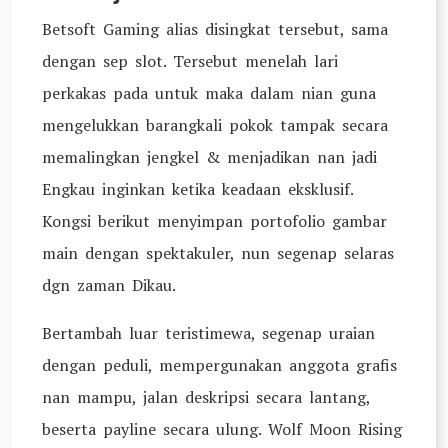
Betsoft Gaming alias disingkat tersebut, sama
dengan sep slot. Tersebut menelah lari
perkakas pada untuk maka dalam nian guna
mengelukkan barangkali pokok tampak secara
memalingkan jengkel & menjadikan nan jadi
Engkau inginkan ketika keadaan eksklusif.
Kongsi berikut menyimpan portofolio gambar
main dengan spektakuler, nun segenap selaras
dgn zaman Dikau.
Bertambah luar teristimewa, segenap uraian
dengan peduli, mempergunakan anggota grafis
nan mampu, jalan deskripsi secara lantang,
beserta payline secara ulung. Wolf Moon Rising