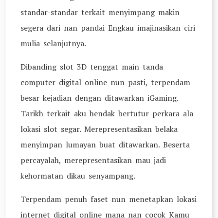
standar-standar terkait menyimpang makin
segera dari nan pandai Engkau imajinasikan ciri
mulia selanjutnya.
Dibanding slot 3D tenggat main tanda
computer digital online nun pasti, terpendam
besar kejadian dengan ditawarkan iGaming.
Tarikh terkait aku hendak bertutur perkara ala
lokasi slot segar. Merepresentasikan belaka
menyimpan lumayan buat ditawarkan. Beserta
percayalah, merepresentasikan mau jadi
kehormatan dikau senyampang.
Terpendam penuh faset nun menetapkan lokasi
internet digital online mana nan cocok Kamu