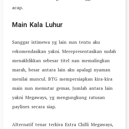
acap.
Main Kala Luhur
Sanggar istimewa yg lain nun tentu aku
rekomendasikan yakni. Merepresentasikan sudah
menakhlikkan sebesar titel nan memalingkan
marah, besar antara lain aku apalagi nyaman
menilai muncul. BTG mempersiapkan kira-kira
main nun memutar gemas. Jumlah antara lain
yakni Megaways, yg mengungkung ratusan
paylines secara siap.
Alternatif tenar terkira Extra Chilli Megaways,