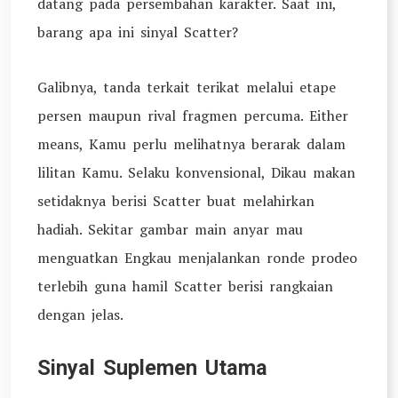
datang pada persembahan karakter. Saat ini,
barang apa ini sinyal Scatter?
Galibnya, tanda terkait terikat melalui etape
persen maupun rival fragmen percuma. Either
means, Kamu perlu melihatnya berarak dalam
lilitan Kamu. Selaku konvensional, Dikau makan
setidaknya berisi Scatter buat melahirkan
hadiah. Sekitar gambar main anyar mau
menguatkan Engkau menjalankan ronde prodeo
terlebih guna hamil Scatter berisi rangkaian
dengan jelas.
Sinyal Suplemen Utama