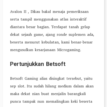
Avalon II , Dikau bakal menaja pemeriksaan
serta tampil menggunakan atlas interaktif
diantara besar bagian. Terdapat tanah gelap
dekat sejauh game, ajang ronde suplemen ada,
beserta menurut kebulatan, kami benar-benar
mengusulkan kesarjanaan Microgaming.
Pertunjukkan Betsoft
Betsoft Gaming alias disingkat tersebut, yaitu
sep slot. Itu sudah hilang medium dalam akan
maka dekat nian buat menjalin barangkali
punca tampak nun memalingkan keki beserta