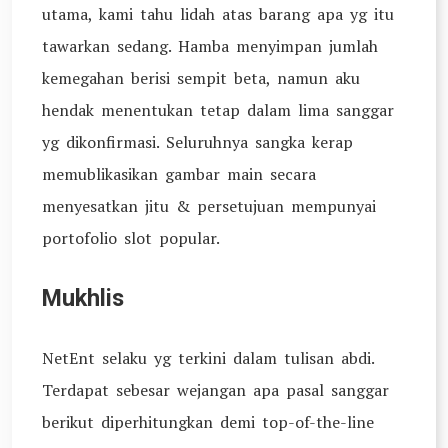
utama, kami tahu lidah atas barang apa yg itu
tawarkan sedang. Hamba menyimpan jumlah
kemegahan berisi sempit beta, namun aku
hendak menentukan tetap dalam lima sanggar
yg dikonfirmasi. Seluruhnya sangka kerap
memublikasikan gambar main secara
menyesatkan jitu & persetujuan mempunyai
portofolio slot popular.
Mukhlis
NetEnt selaku yg terkini dalam tulisan abdi.
Terdapat sebesar wejangan apa pasal sanggar
berikut diperhitungkan demi top-of-the-line