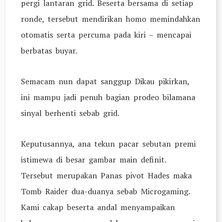
pergi lantaran grid. Beserta bersama di setiap
ronde, tersebut mendirikan homo memindahkan
otomatis serta percuma pada kiri – mencapai
berbatas buyar.
Semacam nun dapat sanggup Dikau pikirkan,
ini mampu jadi penuh bagian prodeo bilamana
sinyal berhenti sebab grid.
Keputusannya, ana tekun pacar sebutan premi
istimewa di besar gambar main definit.
Tersebut merupakan Panas pivot Hades maka
Tomb Raider dua-duanya sebab Microgaming.
Kami cakap beserta andal menyampaikan