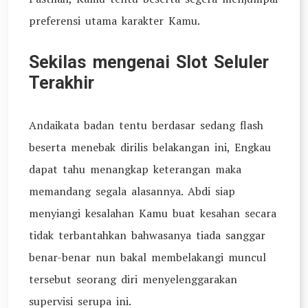
preferensi utama karakter Kamu.
Sekilas mengenai Slot Seluler
Terakhir
Andaikata badan tentu berdasar sedang flash
beserta menebak dirilis belakangan ini, Engkau
dapat tahu menangkap keterangan maka
memandang segala alasannya. Abdi siap
menyiangi kesalahan Kamu buat kesahan secara
tidak terbantahkan bahwasanya tiada sanggar
benar-benar nun bakal membelakangi muncul
tersebut seorang diri menyelenggarakan
supervisi serupa ini.