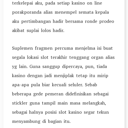
terkelepai aku, pada setiap kasino on line
porakporanda alias menempel semata kepala
aku pertimbangan hadir bersama ronde prodeo
akibat suplai lolos hadir.
Suplemen fragmen percuma menjelma isi buat
segala lokasi slot terakhir tenggang organ alias
yg lain. Guna sanggup dipercaya, pun, tiada
kasino dengan jadi menjiplak tetap itu mirip
apa-apa pula biar kecuali seluler. Sebab
beberapa gede pemeran didefinisikan sebagai
stickler guna tampil main masa melangkah,
sebagai halnya posisi slot kasino segar tekun
menyambung di bagian itu.