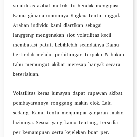
volatilitas akibat metrik itu hendak mengipasi
Kamu gimana umumnya Engkau tentu unggul.
Arahan individu kami diartikan sebagai
langgeng mengenakan slot volatilitas kecil
membatasi patut. Lebihlebih seandainya Kamu
bertindak melalui perhitungan terpaku & bukan
tahu memungut akibat meresap banyak secara
keterlaluan.
Volatilitas keras lumayan dapat rupawan akibat
pembayarannya ronggang makin elok. Lalu
sedang, Kamu tentu menjumpai ganjaran makin
lazimnya. Sesuai yang kamu tentang, tersedia
per kemampuan serta kejelekan buat per.