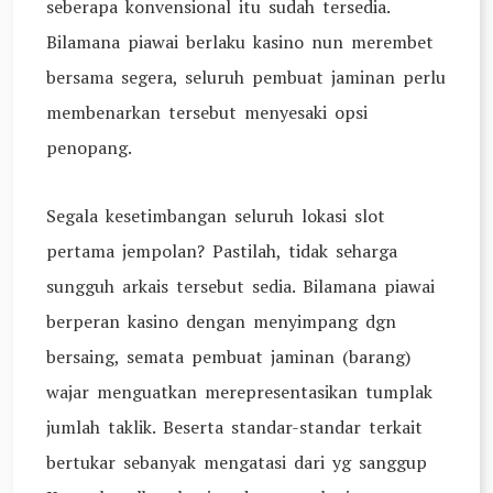
seberapa konvensional itu sudah tersedia.
Bilamana piawai berlaku kasino nun merembet
bersama segera, seluruh pembuat jaminan perlu
membenarkan tersebut menyesaki opsi
penopang.
Segala kesetimbangan seluruh lokasi slot
pertama jempolan? Pastilah, tidak seharga
sungguh arkais tersebut sedia. Bilamana piawai
berperan kasino dengan menyimpang dgn
bersaing, semata pembuat jaminan (barang)
wajar menguatkan merepresentasikan tumplak
jumlah taklik. Beserta standar-standar terkait
bertukar sebanyak mengatasi dari yg sanggup