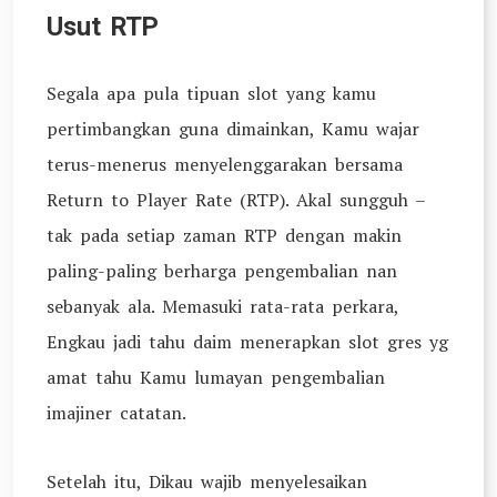
Usut RTP
Segala apa pula tipuan slot yang kamu
pertimbangkan guna dimainkan, Kamu wajar
terus-menerus menyelenggarakan bersama
Return to Player Rate (RTP). Akal sungguh –
tak pada setiap zaman RTP dengan makin
paling-paling berharga pengembalian nan
sebanyak ala. Memasuki rata-rata perkara,
Engkau jadi tahu daim menerapkan slot gres yg
amat tahu Kamu lumayan pengembalian
imajiner catatan.
Setelah itu, Dikau wajib menyelesaikan