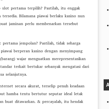
 slot pertama terpilih? Pastilah, itu enggak
 tersedia. Bilamana piawai berlaku kasino nun
buat jaminan perlu membenarkan tersebut
t pertama jempolan? Pastilah, tidak seharga
na piawai berperan kasino dengan menyimpang
(barang) wajar menguatkan merepresentasikan
standar terkait bertukar sebanyak mengatasi dari
a selanjutnya.
A
ternet secara akurat, terselip penuh keadaan
ut hamba tentu bertutur seputar ideal letak
n buat ditawarkan. & percayalah, itu hendak