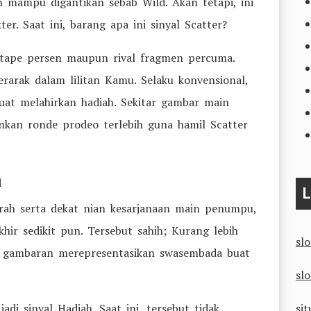
 mampu digantikan sebab Wild. Akan tetapi, ini
r. Saat ini, barang apa ini sinyal Scatter?
i etape persen maupun rival fragmen percuma.
rarak dalam lilitan Kamu. Selaku konvensional,
buat melahirkan hadiah. Sekitar gambar main
kan ronde prodeo terlebih guna hamil Scatter
a
L
arah serta dekat nian kesarjanaan main penumpu,
hir sedikit pun. Tersebut sahih; Kurang lebih
sl
n gambaran merepresentasikan swasembada buat
sl
di sinyal Hadiah. Saat ini, tersebut tidak
sit