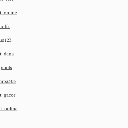
ot online
ta hk
tus123
ot dana
 pools
mpa303
ot gacor
ot online