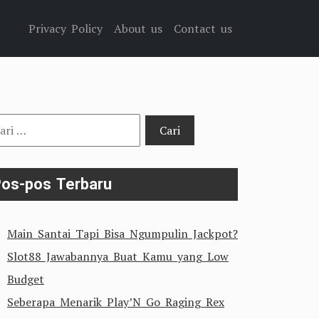
Privacy Policy
About us
Contact us
i
tuk:
os-pos Terbaru
Main Santai Tapi Bisa Ngumpulin Jackpot?
Slot88 Jawabannya Buat Kamu yang Low
Budget
Seberapa Menarik Play’N Go Raging Rex