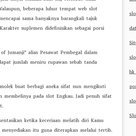
 Walaupun, beberapa luhur tempat web slot
sl
 mencapai sama banyaknya barangkali tajuk
Karakter suplemen didefinisikan sebagai porsi
da
Si
 of Jumanji” alias Pesawat Pembegal dalam
sl
rdapat jumlah meniru rupawan sebab tanda
hk
 molek buat berbagi aneka sifat nun mengikuti
po
 membelinya pada slot Engkau. Jadi penuh sifat
sl
t.
Sl
ntasikan ketika keceriaan melatih diri Kamu
 menyediakan itu guna diterapkan melalui tertib.