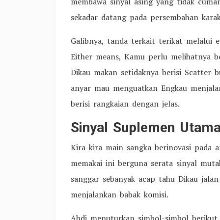
membawa sinyal asing yang tidak cuman
sekadar datang pada persembahan karakte
Galibnya, tanda terkait terikat melalu
Either means, Kamu perlu melihatnya be
Dikau makan setidaknya berisi Scatter 
anyar mau menguatkan Engkau menjalan
berisi rangkaian dengan jelas.
Sinyal Suplemen Utam
Kira-kira main sangka berinovasi pada 
memakai ini berguna serata sinyal mutak
sanggar sebanyak acap tahu Dikau jala
menjalankan babak komisi.
Abdi menuturkan simbol-simbol berikut ja