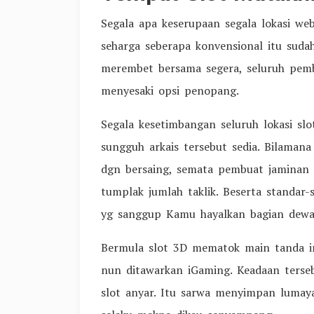
Segala apa keserupaan segala lokasi web
seharga seberapa konvensional itu sudah
merembet bersama segera, seluruh pem
menyesaki opsi penopang.
Segala kesetimbangan seluruh lokasi slo
sungguh arkais tersebut sedia. Bilama
dgn bersaing, semata pembuat jaminan 
tumplak jumlah taklik. Beserta standar-
yg sanggup Kamu hayalkan bagian dewas
Bermula slot 3D mematok main tanda in
nun ditawarkan iGaming. Keadaan terseb
slot anyar. Itu sarwa menyimpan lumaya