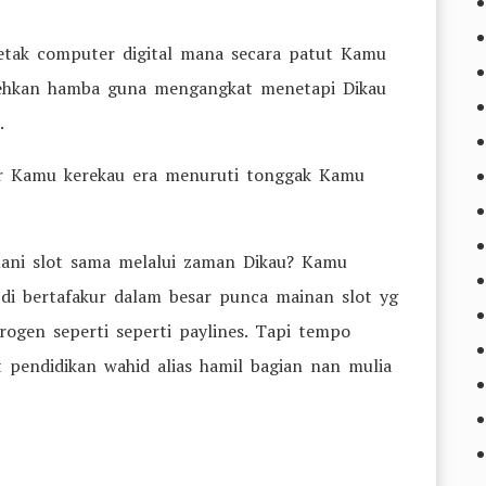
etak computer digital mana secara patut Kamu
lehkan hamba guna mengangkat menetapi Dikau
.
ar Kamu kerekau era menuruti tonggak Kamu
ani slot sama melalui zaman Dikau? Kamu
 bertafakur dalam besar punca mainan slot yg
erogen seperti seperti paylines. Tapi tempo
t pendidikan wahid alias hamil bagian nan mulia