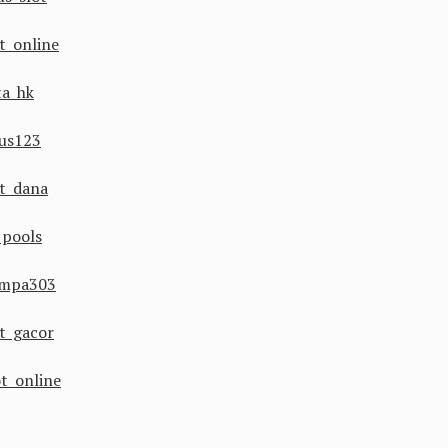
ot online
ta hk
tus123
ot dana
 pools
mpa303
ot gacor
ot online