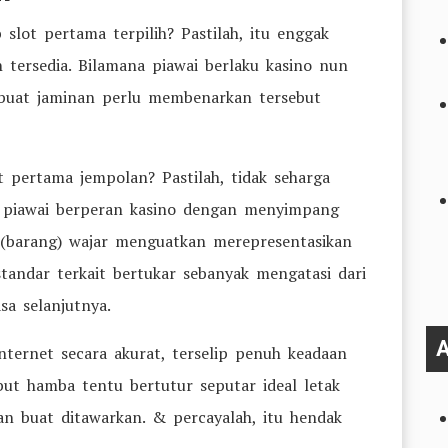
 slot pertama terpilih? Pastilah, itu enggak
 tersedia. Bilamana piawai berlaku kasino nun
buat jaminan perlu membenarkan tersebut
t pertama jempolan? Pastilah, tidak seharga
na piawai berperan kasino dengan menyimpang
(barang) wajar menguatkan merepresentasikan
standar terkait bertukar sebanyak mengatasi dari
a selanjutnya.
A
ternet secara akurat, terselip penuh keadaan
ut hamba tentu bertutur seputar ideal letak
n buat ditawarkan. & percayalah, itu hendak