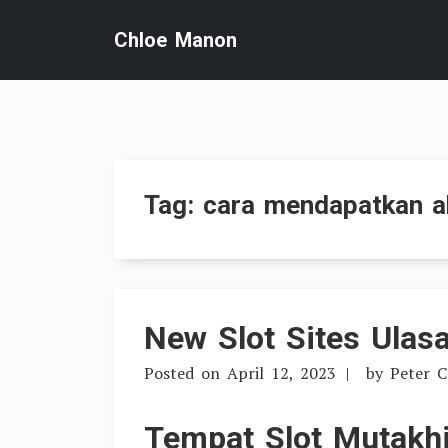
Skip
Chloe Manon
to
content
Tag:
cara mendapatkan a
New Slot Sites Ulasa
Posted on
April 12, 2023
by
Peter C
Tempat Slot Mutakhi