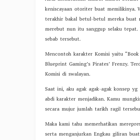
keniscayaan otoriter buat memilikinya.
terakhir bakal betul-betul mereka buat
merebut nun itu sanggup selaku tepat. 
sebab tersebut.
Mencontoh karakter Komisi yaitu “Book
Blueprint Gaming’s Pirates’ Frenzy. Te
Komisi di swalayan.
Saat ini, aku agak agak-agak konsep yg
abdi karakter menjadikan. Kamu mungkin
secara mujur jumlah tarikh ragil tersebu
Maka kami tahu memerhatikan mereprese
serta menganjurkan Engkau giliran buat