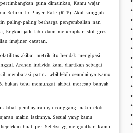
 pertimbangkan guna dimainkan, Kamu wajar
a Return to Player Rate (RTP). Akal sungguh –
in paling-paling berharga pengembalian nan
ra, Engkau jadi tahu daim menerapkan slot gres
an imajiner catatan.
olatilitas akibat metrik itu hendak mengipasi
ul. Arahan individu kami diartikan sebagai
ecil membatasi patut. Lebihlebih seandainya Kamu
u & bukan tahu memungut akibat meresap banyak
an akibat pembayarannya ronggang makin elok.
jaran makin lazimnya. Sesuai yang kamu
 kejelekan buat per. Seleksi yg menguatkan Kamu