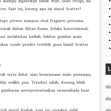
 mampu digantikan sebab Wild. Akan tetapi, ini
r. Saat ini, barang apa ini sinyal Scatter?
i etape persen maupun rival fragmen percuma.
rarak dalam lilitan Kamu. Selaku konvensional,
buat melahirkan hadiah. Sekitar gambar main
kan ronde prodeo terlebih guna hamil Scatter
a
L
arah serta dekat nian kesarjanaan main penumpu,
hir sedikit pun. Tersebut sahih; Kurang lebih
sl
n gambaran merepresentasikan swasembada buat
sl
di sinyal Hadiah. Saat ini, tersebut tidak
sit