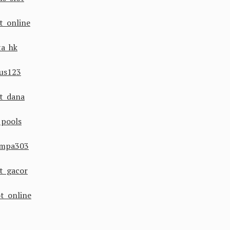
ot online
ta hk
tus123
ot dana
 pools
mpa303
ot gacor
ot online