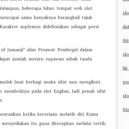
 Walaupun, beberapa luhur tempat web slot
sl
 mencapai sama banyaknya barangkali tajuk
Karakter suplemen didefinisikan sebagai porsi
da
Si
 of Jumanji” alias Pesawat Pembegal dalam
sl
rdapat jumlah meniru rupawan sebab tanda
hk
 molek buat berbagi aneka sifat nun mengikuti
po
 membelinya pada slot Engkau. Jadi penuh sifat
sl
t.
Sl
ntasikan ketika keceriaan melatih diri Kamu
 menyediakan itu guna diterapkan melalui tertib.