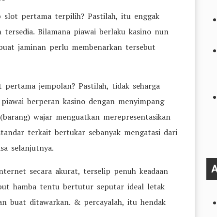
 slot pertama terpilih? Pastilah, itu enggak
 tersedia. Bilamana piawai berlaku kasino nun
buat jaminan perlu membenarkan tersebut
t pertama jempolan? Pastilah, tidak seharga
na piawai berperan kasino dengan menyimpang
(barang) wajar menguatkan merepresentasikan
standar terkait bertukar sebanyak mengatasi dari
a selanjutnya.
A
ternet secara akurat, terselip penuh keadaan
ut hamba tentu bertutur seputar ideal letak
n buat ditawarkan. & percayalah, itu hendak