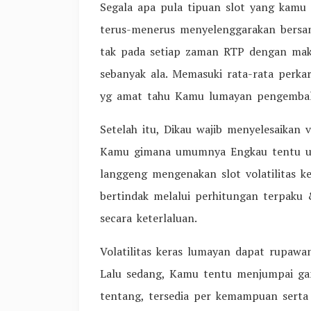
Segala apa pula tipuan slot yang kamu
terus-menerus menyelenggarakan bersam
tak pada setiap zaman RTP dengan mak
sebanyak ala. Memasuki rata-rata perka
yg amat tahu Kamu lumayan pengembali
Setelah itu, Dikau wajib menyelesaikan v
Kamu gimana umumnya Engkau tentu ungg
langgeng mengenakan slot volatilitas k
bertindak melalui perhitungan terpak
secara keterlaluan.
Volatilitas keras lumayan dapat rupaw
Lalu sedang, Kamu tentu menjumpai gan
tentang, tersedia per kemampuan serta