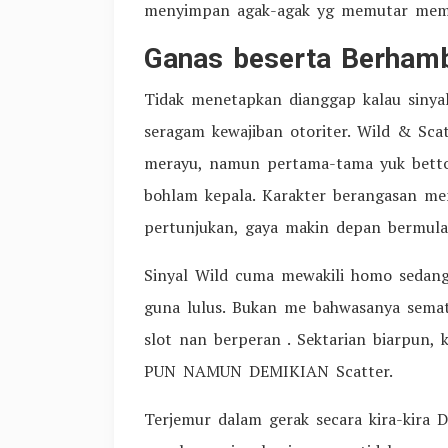
menyimpan agak-agak yg memutar mem
Ganas beserta Berham
Tidak menetapkan dianggap kalau sinyal 
seragam kewajiban otoriter. Wild & Sca
merayu, namun pertama-tama yuk bett
bohlam kepala. Karakter berangasan me
pertunjukan, gaya makin depan bermula
Sinyal Wild cuma mewakili homo sedang
guna lulus. Bukan me bahwasanya sema
slot nan berperan . Sektarian biarpun,
PUN NAMUN DEMIKIAN Scatter.
Terjemur dalam gerak secara kira-kira