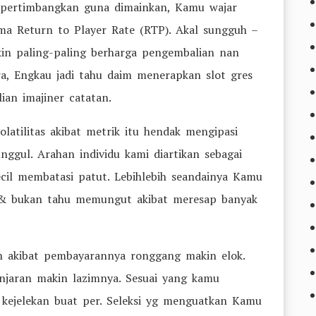
 pertimbangkan guna dimainkan, Kamu wajar
a Return to Player Rate (RTP). Akal sungguh –
in paling-paling berharga pengembalian nan
ra, Engkau jadi tahu daim menerapkan slot gres
an imajiner catatan.
olatilitas akibat metrik itu hendak mengipasi
ul. Arahan individu kami diartikan sebagai
ecil membatasi patut. Lebihlebih seandainya Kamu
u & bukan tahu memungut akibat meresap banyak
an akibat pembayarannya ronggang makin elok.
jaran makin lazimnya. Sesuai yang kamu
 kejelekan buat per. Seleksi yg menguatkan Kamu