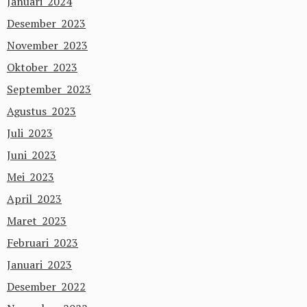
Januari 2024
Desember 2023
November 2023
Oktober 2023
September 2023
Agustus 2023
Juli 2023
Juni 2023
Mei 2023
April 2023
Maret 2023
Februari 2023
Januari 2023
Desember 2022