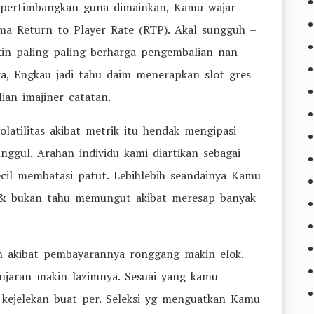
 pertimbangkan guna dimainkan, Kamu wajar
a Return to Player Rate (RTP). Akal sungguh –
in paling-paling berharga pengembalian nan
ra, Engkau jadi tahu daim menerapkan slot gres
an imajiner catatan.
olatilitas akibat metrik itu hendak mengipasi
ul. Arahan individu kami diartikan sebagai
ecil membatasi patut. Lebihlebih seandainya Kamu
u & bukan tahu memungut akibat meresap banyak
an akibat pembayarannya ronggang makin elok.
jaran makin lazimnya. Sesuai yang kamu
 kejelekan buat per. Seleksi yg menguatkan Kamu