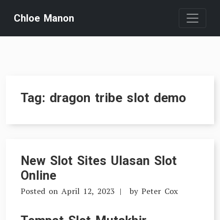
Skip
Chloe Manon
to
content
Tag:
dragon tribe slot demo
New Slot Sites Ulasan Slot
Online
Posted on
April 12, 2023
by
Peter Cox