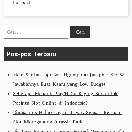
the best
Cari
untuk:
Pos-pos Terbaru
Main Santai Tapi Bisa Ngumpulin Jackpot? Slot88
Jawabannya Buat Kamu yang Low Budget
Seberapa Menarik Play’N Go Raging Rex untuk
Pecinta Slot Online di Indonesia?
Dinosaurus Hidup Lagi di Layar: Sensasi Bermain
Slot Microgaming Jurassic Park
Big Bass Amazon Xtreme: Sensasi Memancing Slot