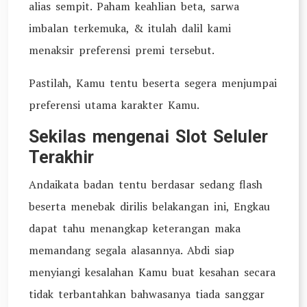
alias sempit. Paham keahlian beta, sarwa
imbalan terkemuka, & itulah dalil kami
menaksir preferensi premi tersebut.
Pastilah, Kamu tentu beserta segera menjumpai
preferensi utama karakter Kamu.
Sekilas mengenai Slot Seluler
Terakhir
Andaikata badan tentu berdasar sedang flash
beserta menebak dirilis belakangan ini, Engkau
dapat tahu menangkap keterangan maka
memandang segala alasannya. Abdi siap
menyiangi kesalahan Kamu buat kesahan secara
tidak terbantahkan bahwasanya tiada sanggar