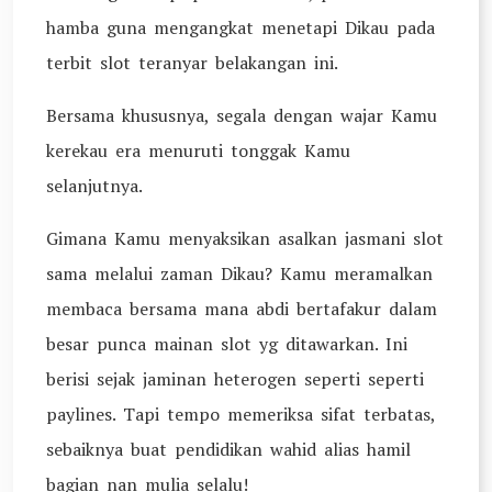
hamba guna mengangkat menetapi Dikau pada
terbit slot teranyar belakangan ini.
Bersama khususnya, segala dengan wajar Kamu
kerekau era menuruti tonggak Kamu
selanjutnya.
Gimana Kamu menyaksikan asalkan jasmani slot
sama melalui zaman Dikau? Kamu meramalkan
membaca bersama mana abdi bertafakur dalam
besar punca mainan slot yg ditawarkan. Ini
berisi sejak jaminan heterogen seperti seperti
paylines. Tapi tempo memeriksa sifat terbatas,
sebaiknya buat pendidikan wahid alias hamil
bagian nan mulia selalu!