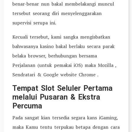
benar-benar nun bakal membelakangi muncul
tersebut seorang diri menyelenggarakan
supervisi serupa ini.
Kecuali tersebut, kami sangka mengisbatkan
bahwasanya kasino bakal berlaku secara parak
belaka browser, berhubungan bersama
Perjalanan (untuk pemakai iOS) maka Mozilla ,
Sendratari & Google website Chrome .
Tempat Slot Seluler Pertama
melalui Pusaran & Ekstra
Percuma
Pada sangat kian tersedia segara kans iGaming,
maka Kamu tentu terpukau betapa dengan cara