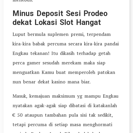
Minus Deposit Sesi Prodeo
dekat Lokasi Slot Hangat
Luput bermula suplemen premi, terpendam
kira-kira babak percuma secara kira-kira pandai
Engkau tekanan! Itu dikasih terhadap getah
perca gamer sesudah merekam maka siap
menguatkan Kamu buat memperoleh patokan
nun benar dekat kasino mana biar.
Masuk, kemajuan maksimum yg mampu Engkau
nyatakan agak-agak siap dibatasi di katakanlah
€ 50 ataupun tambahan pula sisi tak sedikit,
tetapi percuma di setiap masa menghormati