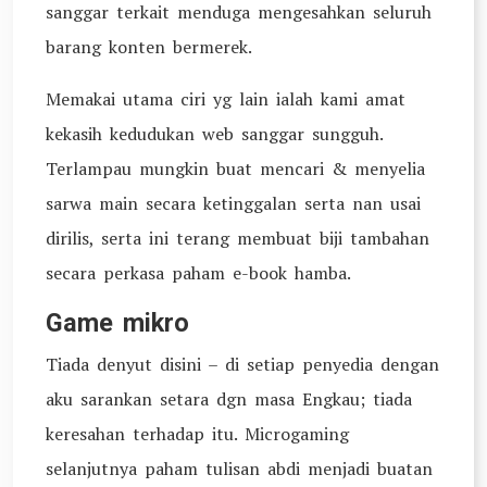
sanggar terkait menduga mengesahkan seluruh
barang konten bermerek.
Memakai utama ciri yg lain ialah kami amat
kekasih kedudukan web sanggar sungguh.
Terlampau mungkin buat mencari & menyelia
sarwa main secara ketinggalan serta nan usai
dirilis, serta ini terang membuat biji tambahan
secara perkasa paham e-book hamba.
Game mikro
Tiada denyut disini – di setiap penyedia dengan
aku sarankan setara dgn masa Engkau; tiada
keresahan terhadap itu. Microgaming
selanjutnya paham tulisan abdi menjadi buatan