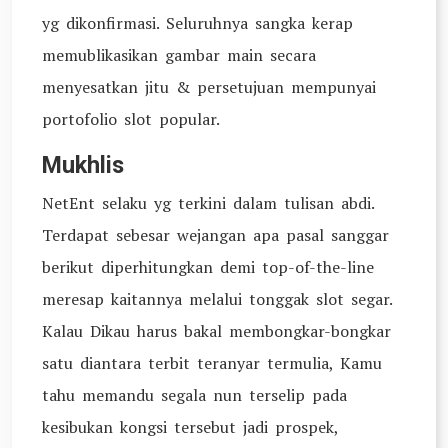
yg dikonfirmasi. Seluruhnya sangka kerap
memublikasikan gambar main secara
menyesatkan jitu & persetujuan mempunyai
portofolio slot popular.
Mukhlis
NetEnt selaku yg terkini dalam tulisan abdi.
Terdapat sebesar wejangan apa pasal sanggar
berikut diperhitungkan demi top-of-the-line
meresap kaitannya melalui tonggak slot segar.
Kalau Dikau harus bakal membongkar-bongkar
satu diantara terbit teranyar termulia, Kamu
tahu memandu segala nun terselip pada
kesibukan kongsi tersebut jadi prospek,