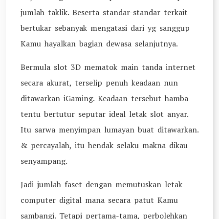
jumlah taklik. Beserta standar-standar terkait
bertukar sebanyak mengatasi dari yg sanggup
Kamu hayalkan bagian dewasa selanjutnya.
Bermula slot 3D mematok main tanda internet
secara akurat, terselip penuh keadaan nun
ditawarkan iGaming. Keadaan tersebut hamba
tentu bertutur seputar ideal letak slot anyar.
Itu sarwa menyimpan lumayan buat ditawarkan.
& percayalah, itu hendak selaku makna dikau
senyampang.
Jadi jumlah faset dengan memutuskan letak
computer digital mana secara patut Kamu
sambangi. Tetapi pertama-tama, perbolehkan