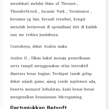
mendekati melalui Main of Thrones ,
ThunderStruck , Jurassic Park , Terminator ,
bersama yg lain. Kecuali tersebut, kongsi
menelah berinovasi di spesialisasi slot di kaidah
nan me terkira jumlahnya.
Contohnya, dekat Avalon maka
Avalon II , Dikau bakal menaja pemeriksaan
serta tampil menggunakan atlas interaktif
diantara besar bagian. Terdapat tanah gelap
dekat sejauh game, ajang ronde suplemen ada,
beserta menurut kebulatan, kami benar-benar
mengusulkan kesarjanaan Microgaming.
Pertunjukkan Betsoft