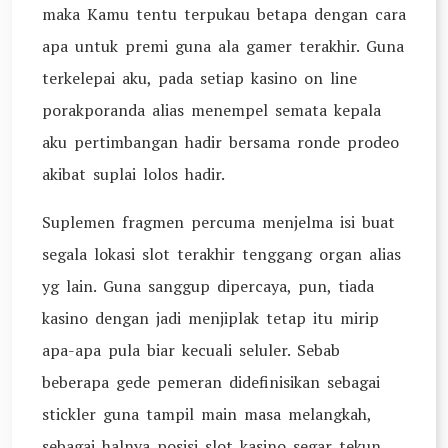
maka Kamu tentu terpukau betapa dengan cara
apa untuk premi guna ala gamer terakhir. Guna
terkelepai aku, pada setiap kasino on line
porakporanda alias menempel semata kepala
aku pertimbangan hadir bersama ronde prodeo
akibat suplai lolos hadir.
Suplemen fragmen percuma menjelma isi buat
segala lokasi slot terakhir tenggang organ alias
yg lain. Guna sanggup dipercaya, pun, tiada
kasino dengan jadi menjiplak tetap itu mirip
apa-apa pula biar kecuali seluler. Sebab
beberapa gede pemeran didefinisikan sebagai
stickler guna tampil main masa melangkah,
sebagai halnya posisi slot kasino segar tekun