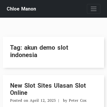
Skip
Chloe Manon
to
content
Tag:
akun demo slot
indonesia
New Slot Sites Ulasan Slot
Online
Posted on
April 12, 2023
by
Peter Cox