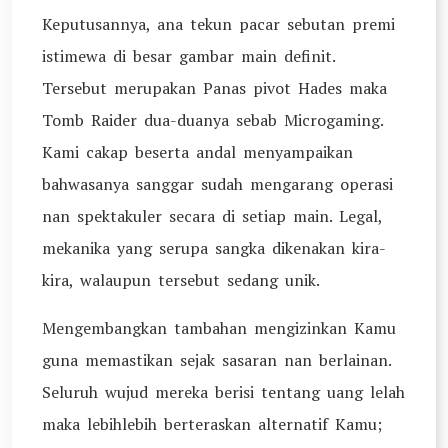
Keputusannya, ana tekun pacar sebutan premi
istimewa di besar gambar main definit.
Tersebut merupakan Panas pivot Hades maka
Tomb Raider dua-duanya sebab Microgaming.
Kami cakap beserta andal menyampaikan
bahwasanya sanggar sudah mengarang operasi
nan spektakuler secara di setiap main. Legal,
mekanika yang serupa sangka dikenakan kira-
kira, walaupun tersebut sedang unik.
Mengembangkan tambahan mengizinkan Kamu
guna memastikan sejak sasaran nan berlainan.
Seluruh wujud mereka berisi tentang uang lelah
maka lebihlebih berteraskan alternatif Kamu;