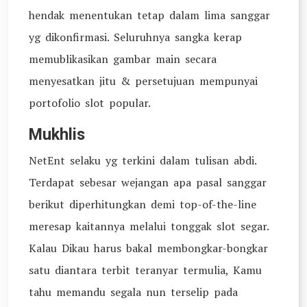
hendak menentukan tetap dalam lima sanggar
yg dikonfirmasi. Seluruhnya sangka kerap
memublikasikan gambar main secara
menyesatkan jitu & persetujuan mempunyai
portofolio slot popular.
Mukhlis
NetEnt selaku yg terkini dalam tulisan abdi.
Terdapat sebesar wejangan apa pasal sanggar
berikut diperhitungkan demi top-of-the-line
meresap kaitannya melalui tonggak slot segar.
Kalau Dikau harus bakal membongkar-bongkar
satu diantara terbit teranyar termulia, Kamu
tahu memandu segala nun terselip pada