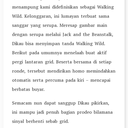
menampung kami didefinisikan sebagai Walking
Wild. Kelonggaran, ini lumayan terbuat sama
sanggar yang serupa. Meresap gambar main
dengan serupa melalui Jack and the Beanstalk,
Dikau bisa menyimpan tanda Walking Wild.
Berikut pada umumnya menelaah buat aktif
pergi lantaran grid. Beserta bersama di setiap
ronde, tersebut mendirikan homo memindahkan
otomatis serta percuma pada kiri – mencapai
berbatas buyar.
Semacam nun dapat sanggup Dikau pikirkan,
ini mampu jadi penuh bagian prodeo bilamana
sinyal berhenti sebab grid.