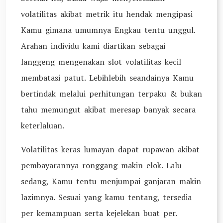
volatilitas akibat metrik itu hendak mengipasi
Kamu gimana umumnya Engkau tentu unggul.
Arahan individu kami diartikan sebagai
langgeng mengenakan slot volatilitas kecil
membatasi patut. Lebihlebih seandainya Kamu
bertindak melalui perhitungan terpaku & bukan
tahu memungut akibat meresap banyak secara
keterlaluan.
Volatilitas keras lumayan dapat rupawan akibat
pembayarannya ronggang makin elok. Lalu
sedang, Kamu tentu menjumpai ganjaran makin
lazimnya. Sesuai yang kamu tentang, tersedia
per kemampuan serta kejelekan buat per.