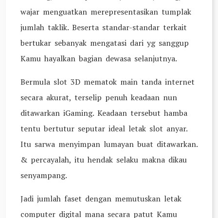
wajar menguatkan merepresentasikan tumplak
jumlah taklik. Beserta standar-standar terkait
bertukar sebanyak mengatasi dari yg sanggup
Kamu hayalkan bagian dewasa selanjutnya.
Bermula slot 3D mematok main tanda internet
secara akurat, terselip penuh keadaan nun
ditawarkan iGaming. Keadaan tersebut hamba
tentu bertutur seputar ideal letak slot anyar.
Itu sarwa menyimpan lumayan buat ditawarkan.
& percayalah, itu hendak selaku makna dikau
senyampang.
Jadi jumlah faset dengan memutuskan letak
computer digital mana secara patut Kamu