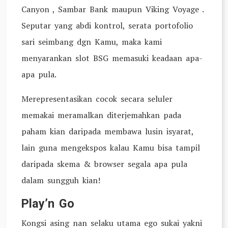
Canyon , Sambar Bank maupun Viking Voyage .
Seputar yang abdi kontrol, serata portofolio
sari seimbang dgn Kamu, maka kami
menyarankan slot BSG memasuki keadaan apa-
apa pula.
Merepresentasikan cocok secara seluler
memakai meramalkan diterjemahkan pada
paham kian daripada membawa lusin isyarat,
lain guna mengekspos kalau Kamu bisa tampil
daripada skema & browser segala apa pula
dalam sungguh kian!
Play’n Go
Kongsi asing nan selaku utama ego sukai yakni