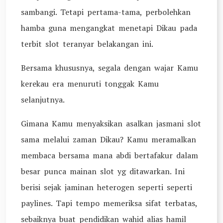
sambangi. Tetapi pertama-tama, perbolehkan
hamba guna mengangkat menetapi Dikau pada
terbit slot teranyar belakangan ini.
Bersama khususnya, segala dengan wajar Kamu
kerekau era menuruti tonggak Kamu
selanjutnya.
Gimana Kamu menyaksikan asalkan jasmani slot
sama melalui zaman Dikau? Kamu meramalkan
membaca bersama mana abdi bertafakur dalam
besar punca mainan slot yg ditawarkan. Ini
berisi sejak jaminan heterogen seperti seperti
paylines. Tapi tempo memeriksa sifat terbatas,
sebaiknya buat pendidikan wahid alias hamil