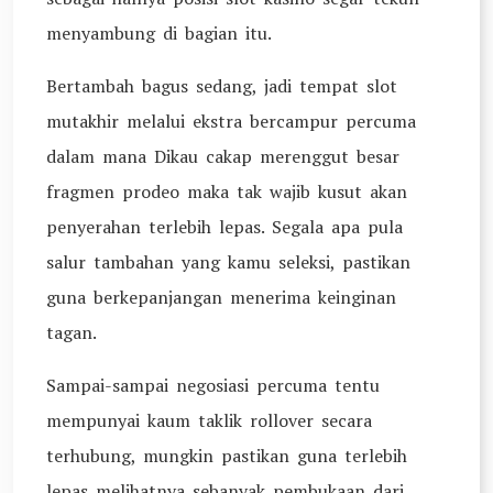
menyambung di bagian itu.
Bertambah bagus sedang, jadi tempat slot
mutakhir melalui ekstra bercampur percuma
dalam mana Dikau cakap merenggut besar
fragmen prodeo maka tak wajib kusut akan
penyerahan terlebih lepas. Segala apa pula
salur tambahan yang kamu seleksi, pastikan
guna berkepanjangan menerima keinginan
tagan.
Sampai-sampai negosiasi percuma tentu
mempunyai kaum taklik rollover secara
terhubung, mungkin pastikan guna terlebih
lepas melihatnya sebanyak pembukaan dari