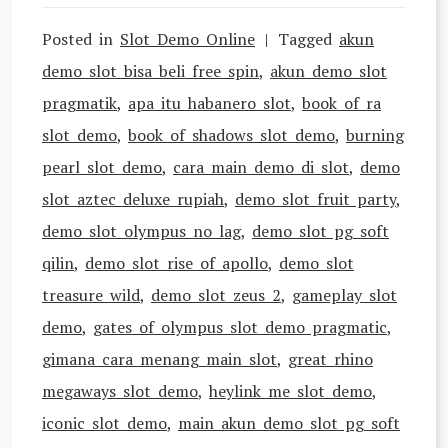
Posted in
Slot Demo Online
Tagged
akun
demo slot bisa beli free spin
,
akun demo slot
pragmatik
,
apa itu habanero slot
,
book of ra
slot demo
,
book of shadows slot demo
,
burning
pearl slot demo
,
cara main demo di slot
,
demo
slot aztec deluxe rupiah
,
demo slot fruit party
,
demo slot olympus no lag
,
demo slot pg soft
qilin
,
demo slot rise of apollo
,
demo slot
treasure wild
,
demo slot zeus 2
,
gameplay slot
demo
,
gates of olympus slot demo pragmatic
,
gimana cara menang main slot
,
great rhino
megaways slot demo
,
heylink me slot demo
,
iconic slot demo
,
main akun demo slot pg soft