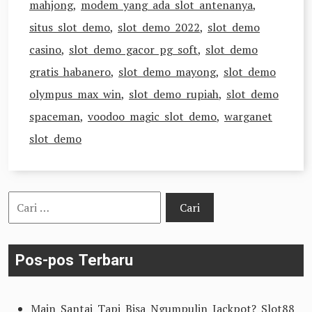
mahjong
,
modem yang ada slot antenanya
,
situs slot demo
,
slot demo 2022
,
slot demo
casino
,
slot demo gacor pg soft
,
slot demo
gratis habanero
,
slot demo mayong
,
slot demo
olympus max win
,
slot demo rupiah
,
slot demo
spaceman
,
voodoo magic slot demo
,
warganet
slot demo
Cari
untuk:
Pos-pos Terbaru
Main Santai Tapi Bisa Ngumpulin Jackpot? Slot88