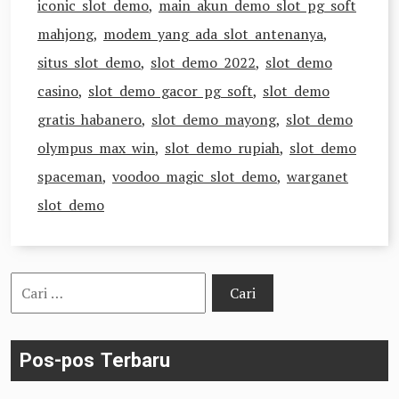
iconic slot demo
,
main akun demo slot pg soft
mahjong
,
modem yang ada slot antenanya
,
situs slot demo
,
slot demo 2022
,
slot demo
casino
,
slot demo gacor pg soft
,
slot demo
gratis habanero
,
slot demo mayong
,
slot demo
olympus max win
,
slot demo rupiah
,
slot demo
spaceman
,
voodoo magic slot demo
,
warganet
slot demo
Cari
untuk:
Pos-pos Terbaru