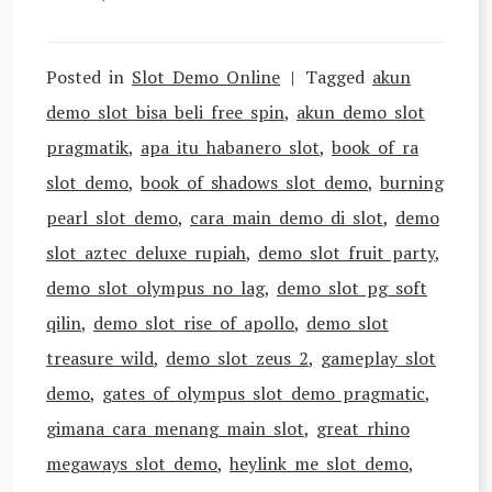
Posted in
Slot Demo Online
Tagged
akun
demo slot bisa beli free spin
,
akun demo slot
pragmatik
,
apa itu habanero slot
,
book of ra
slot demo
,
book of shadows slot demo
,
burning
pearl slot demo
,
cara main demo di slot
,
demo
slot aztec deluxe rupiah
,
demo slot fruit party
,
demo slot olympus no lag
,
demo slot pg soft
qilin
,
demo slot rise of apollo
,
demo slot
treasure wild
,
demo slot zeus 2
,
gameplay slot
demo
,
gates of olympus slot demo pragmatic
,
gimana cara menang main slot
,
great rhino
megaways slot demo
,
heylink me slot demo
,