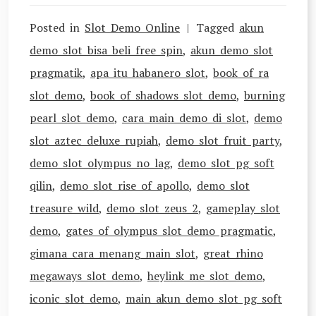
Posted in
Slot Demo Online
Tagged
akun
demo slot bisa beli free spin
,
akun demo slot
pragmatik
,
apa itu habanero slot
,
book of ra
slot demo
,
book of shadows slot demo
,
burning
pearl slot demo
,
cara main demo di slot
,
demo
slot aztec deluxe rupiah
,
demo slot fruit party
,
demo slot olympus no lag
,
demo slot pg soft
qilin
,
demo slot rise of apollo
,
demo slot
treasure wild
,
demo slot zeus 2
,
gameplay slot
demo
,
gates of olympus slot demo pragmatic
,
gimana cara menang main slot
,
great rhino
megaways slot demo
,
heylink me slot demo
,
iconic slot demo
,
main akun demo slot pg soft