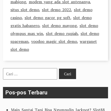
mahjong
,
modem yang ada slot antenanya
,
situs slot demo
,
slot demo 2022
,
slot demo
casino
,
slot demo gacor pg soft
,
slot demo
gratis habanero
,
slot demo mayong
,
slot demo
olympus max win
,
slot demo rupiah
,
slot demo
spaceman
,
voodoo magic slot demo
,
warganet
slot demo
Cari
untuk:
Pos-pos Terbaru
Main Santai Tapi Bisa Ngumpulin Jackpot? Slot88