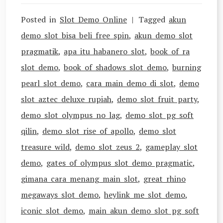
Posted in
Slot Demo Online
Tagged
akun
demo slot bisa beli free spin
,
akun demo slot
pragmatik
,
apa itu habanero slot
,
book of ra
slot demo
,
book of shadows slot demo
,
burning
pearl slot demo
,
cara main demo di slot
,
demo
slot aztec deluxe rupiah
,
demo slot fruit party
,
demo slot olympus no lag
,
demo slot pg soft
qilin
,
demo slot rise of apollo
,
demo slot
treasure wild
,
demo slot zeus 2
,
gameplay slot
demo
,
gates of olympus slot demo pragmatic
,
gimana cara menang main slot
,
great rhino
megaways slot demo
,
heylink me slot demo
,
iconic slot demo
,
main akun demo slot pg soft