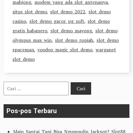
mahjong
,
modem yang ada slot antenanya
,
situs slot demo
,
slot demo 2022
,
slot demo
casino
,
slot demo gacor pg soft
,
slot demo
gratis habanero
,
slot demo mayong
,
slot demo
olympus max win
,
slot demo rupiah
,
slot demo
spaceman
,
voodoo magic slot demo
,
warganet
slot demo
Cari
untuk:
Pos-pos Terbaru
Main Santai Tapi Bisa Ngumpulin Jackpot? Slot88