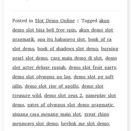
Posted in
Slot Demo Online
Tagged
akun
demo slot bisa beli free spin
,
akun demo slot
pragmatik
,
apa itu habanero slot
,
book of ra
slot demo
,
book of shadows slot demo
,
burning
pearl slot demo
,
cara main demo di slot
,
demo
slot aztec deluxe rupiah
,
demo slot fruit party
,
demo slot olympus no lag
,
demo slot pg soft
qilin
,
demo slot rise of apollo
,
demo slot
treasure wild
,
demo slot zeus 2
,
gameplay slot
demo
,
gates of olympus slot demo pragmatic
,
gimana cara menang main slot
,
great rhino
megaways slot demo
,
heylink me slot demo
,