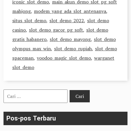
iconic slot demo
,
main akun demo slot pg soft
mahjong
,
modem yang ada slot antenanya
,
situs slot demo
,
slot demo 2022
,
slot demo
casino
,
slot demo gacor pg soft
,
slot demo
gratis habanero
,
slot demo mayong
,
slot demo
olympus max win
,
slot demo rupiah
,
slot demo
spaceman
,
voodoo magic slot demo
,
warganet
slot demo
Cari
untuk:
Pos-pos Terbaru