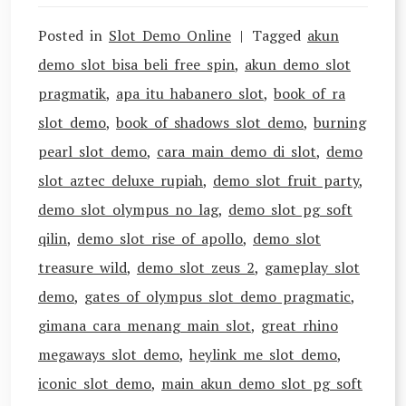
Posted in
Slot Demo Online
Tagged
akun
demo slot bisa beli free spin
,
akun demo slot
pragmatik
,
apa itu habanero slot
,
book of ra
slot demo
,
book of shadows slot demo
,
burning
pearl slot demo
,
cara main demo di slot
,
demo
slot aztec deluxe rupiah
,
demo slot fruit party
,
demo slot olympus no lag
,
demo slot pg soft
qilin
,
demo slot rise of apollo
,
demo slot
treasure wild
,
demo slot zeus 2
,
gameplay slot
demo
,
gates of olympus slot demo pragmatic
,
gimana cara menang main slot
,
great rhino
megaways slot demo
,
heylink me slot demo
,
iconic slot demo
,
main akun demo slot pg soft