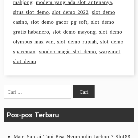
mahjong
,
modem yang ada slot antenanya
,
situs slot demo
,
slot demo 2022
,
slot demo
casino
,
slot demo gacor pg soft
,
slot demo
gratis habanero
,
slot demo mayong
,
slot demo
olympus max win
,
slot demo rupiah
,
slot demo
spaceman
,
voodoo magic slot demo
,
warganet
slot demo
Cari
untuk:
Pos-pos Terbaru
Main Santai Tapi Bisa Ngumpulin Jackpot? Slot88