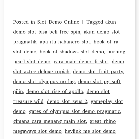
Posted in
Slot Demo Online
Tagged
akun
demo slot bisa beli free spin
,
akun demo slot
pragmatik
,
apa itu habanero slot
,
book of ra
slot demo
,
book of shadows slot demo
,
burning
pearl slot demo
,
cara main demo di slot
,
demo
slot aztec deluxe rupiah
,
demo slot fruit party
,
demo slot olympus no lag
,
demo slot pg soft
qilin
,
demo slot rise of apollo
,
demo slot
treasure wild
,
demo slot zeus 2
,
gameplay slot
demo
,
gates of olympus slot demo pragmatic
,
gimana cara menang main slot
,
great rhino
megaways slot demo
,
heylink me slot demo
,