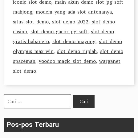
iconic slot demo
,
main akun demo slot pg soft
mahjong
,
modem yang ada slot antenanya
,
situs slot demo
,
slot demo 2022
,
slot demo
casino
,
slot demo gacor pg soft
,
slot demo
gratis habanero
,
slot demo mayong
,
slot demo
olympus max win
,
slot demo rupiah
,
slot demo
spaceman
,
voodoo magic slot demo
,
warganet
slot demo
Cari
untuk:
Pos-pos Terbaru